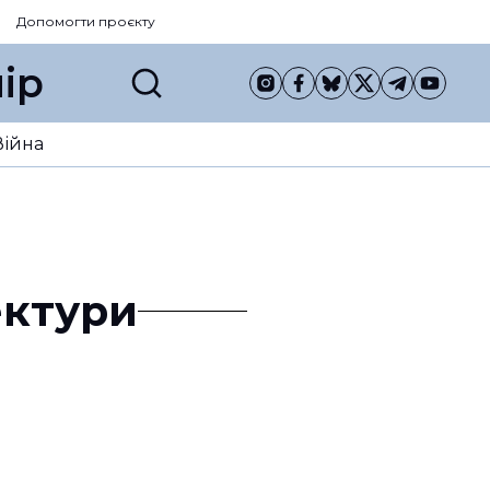
Допомогти проєкту
ір
Війна
ектури