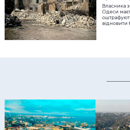
Власника з
Одеси маєт
оштрафують
відновити 