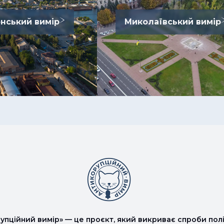
нський вимір
Миколаївський вимір
упційний вимір» — це проєкт, який викриває спроби полі