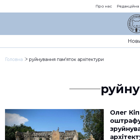
Про нас
Редакційна
Нов
Головна
руйнування пам'яток архітектури
руйну
Олег Кі
оштрафу
зруйнув
архітект