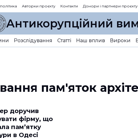
 політика
Авторки проєкту
Контакти
Донори і партнери проєкту
Антикорупційний вим
ини
Розслідування
Статті
Наш вплив
Вироки
вання пам'яток архіт
пер доручив
вати фірму, що
ала памʼятку
ури в Одесі