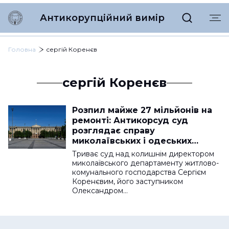
Антикорупційний вимір
Головна
сергій Коренєв
сергій Коренєв
Розпил майже 27 мільйонів на
ремонті: Антикорсуд суд
розглядає справу
миколаївських і одеських
посадовців
Триває суд над колишнім директором
миколаївського департаменту житлово-
комунального господарства Сергієм
Коренєвим, його заступником
Олександром…