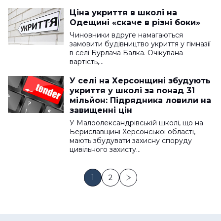
Ціна укриття в школі на
Одещині «скаче в різні боки»
Чиновники вдруге намагаються
замовити будівництво укриття у гімназії
в селі Бурлача Балка. Очікувана
вартість,…
У селі на Херсонщині збудують
укриття у школі за понад 31
мільйон: Підрядника ловили на
завищенні цін
У Малоолександрівській школі, що на
Бериславщині Херсонської області,
мають збудувати захисну споруду
цивільного захисту…
1
2