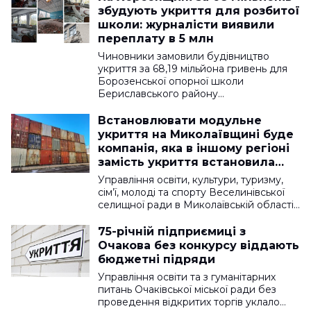
збудують укриття для розбитої
школи: журналісти виявили
переплату в 5 млн
Чиновники замовили будівництво
укриття за 68,19 мільйона гривень для
Борозенської опорної школи
Бериславського району…
Встановлювати модульне
укриття на Миколаївщині буде
компанія, яка в іншому регіоні
замість укриття встановила
контейнери
Управління освіти, культури, туризму,
сім’ї, молоді та спорту Веселинівської
селищної ради в Миколаївській області…
75-річній підприємиці з
Очакова без конкурсу віддають
бюджетні підряди
Управління освіти та з гуманітарних
питань Очаківської міської ради без
проведення відкритих торгів уклало…