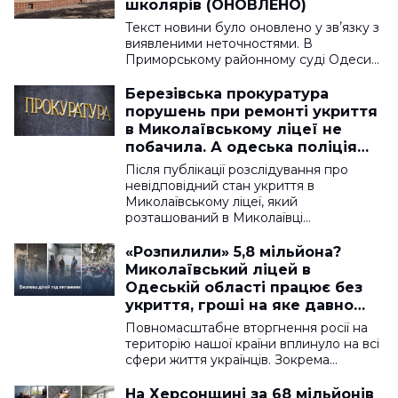
школярів (ОНОВЛЕНО)
Текст новини було оновлено у звʼязку з
виявленими неточностями. В
Приморському районному суді Одеси…
Березівська прокуратура
порушень при ремонті укриття
в Миколаївському ліцеї не
побачила. А одеська поліція
проводить перевірку
Після публікації розслідування про
невідповідний стан укриття в
Миколаївському ліцеї, який
розташований в Миколаївці…
«Розпилили» 5,8 мільйона?
Миколаївський ліцей в
Одеській області працює без
укриття, гроші на яке давно
виділили
Повномасштабне вторгнення росії на
територію нашої країни вплинуло на всі
сфери життя українців. Зокрема…
На Херсонщині за 68 мільйонів