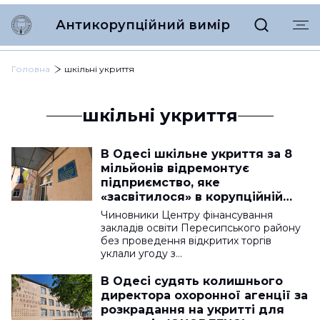
Антикорупційний вимір
Головна
шкільні укриття
шкільні укриття
В Одесі шкільне укриття за 8
мільйонів відремонтує
підприємство, яке
«засвітилося» в корупційній
справі
Чиновники Центру фінансування
закладів освіти Пересипського району
без проведення відкритих торгів
уклали угоду з…
В Одесі судять колишнього
директора охоронної агенції за
розкрадання на укритті для