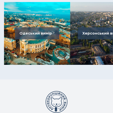
Одеський вимір
Херсонський в