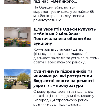
під час «Великого
будівництва»
На Одещині збираються
відремонтувати школу за майже 85
мільйонів гривень, яку почали
ремонтувати ще…
Для укриттів Одеси купують
меблів на 2 мільйона:
Постачальника обрали без
аукціону
Комунальна установа «Центр
фінансування та господарської
діяльності закладів та установ системи
освіти Пересипського району…
Судитимуть підрядників та
чиновницю, які розтратили
бюджетні кошти на ремонті
укриття, – прокуратура
Справу трьох керівників підрядних
організації та посадовиці сільради у
Білгород-Дністровському районі
розгляне суд. Підрядників…