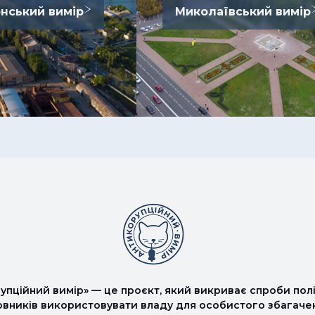
нський вимір
Миколаївський вимір
упційний вимір» — це проєкт, який викриває спроби полі
овників використовувати владу для особистого збагаче