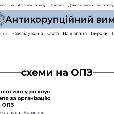
 політика
Авторки проєкту
Контакти
Донори і партнери проєкту
Антикорупційний вим
ини
Розслідування
Статті
Наш вплив
Вироки
схеми на ОПЗ
олосило у розшук
па за організацію
а ОПЗ
 депутата Верховної