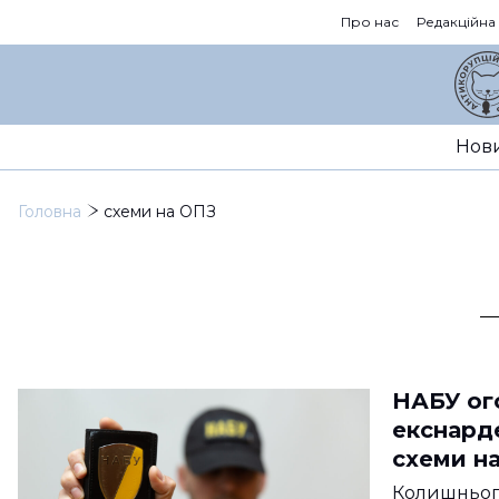
Про нас
Редакційна
Нов
Головна
схеми на ОПЗ
НАБУ ог
екснарде
схеми н
Колишнього