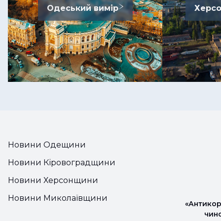
Одеський вимір
Херсо
Новини Одещини
Новини Кіровоградщини
Новини Херсонщини
Новини Миколаївщини
«Антикор
чин