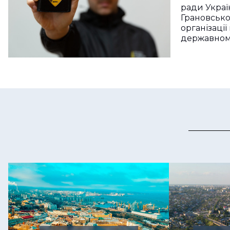
ради Укра
Грановсько
організації
державно