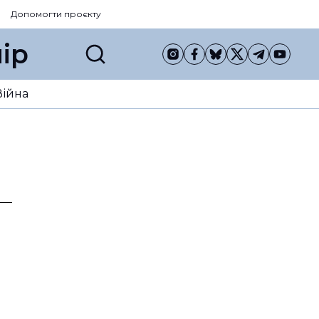
Допомогти проєкту
ір
Війна