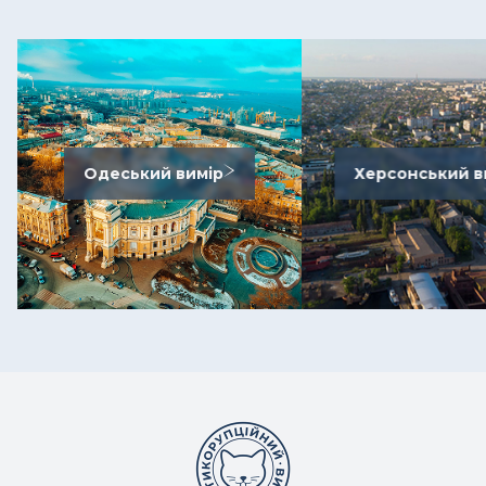
Одеський вимір
Херсонський в