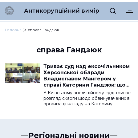
Антикорупційний вимір
Головна
справа Гандзюк
справа Гандзюк
Триває суд над ексочільником
Херсонської облради
Владиславом Мангером у
справі Катерини Гандзюк: що
відомо про апеляцію
У Київському апеляційному суді триває
розгляд скарги щодо обвинувачених в
організації нападу на Катерину…
Регіональні новини