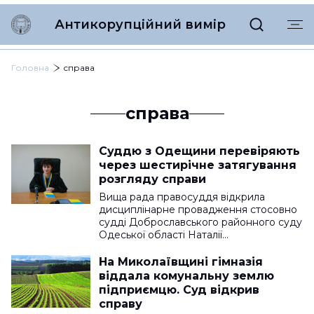
Антикорупційний вимір
Головна
справа
справа
Суддю з Одещини перевіряють
через шестирічне затягування
розгляду справи
Вища рада правосуддя відкрила
дисциплінарне провадження стосовно
судді Доброславського районного суду
Одеської області Наталії…
На Миколаївщині гімназія
віддала комунальну землю
підприємцю. Суд відкрив
справу