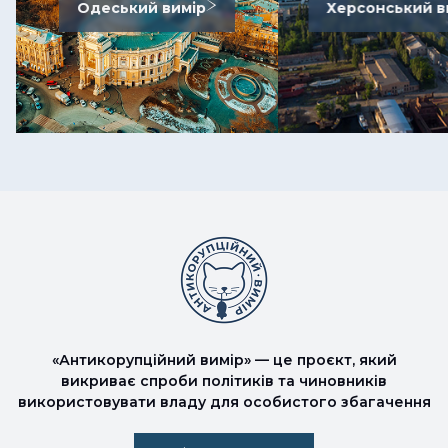
Одеський вимір
Херсонський в
«Антикорупційний вимір» — це проєкт, який
викриває спроби політиків та чиновників
використовувати владу для особистого збагачення