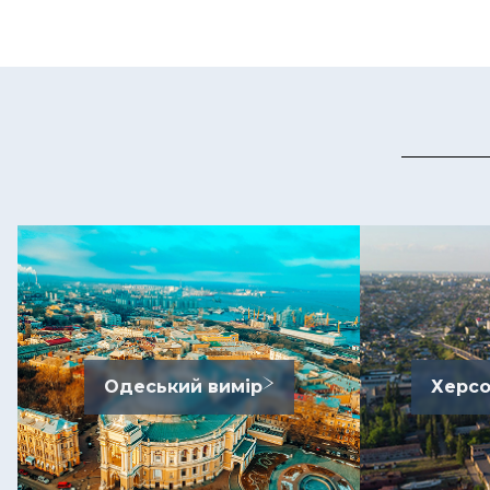
Одеський вимір
Херсо