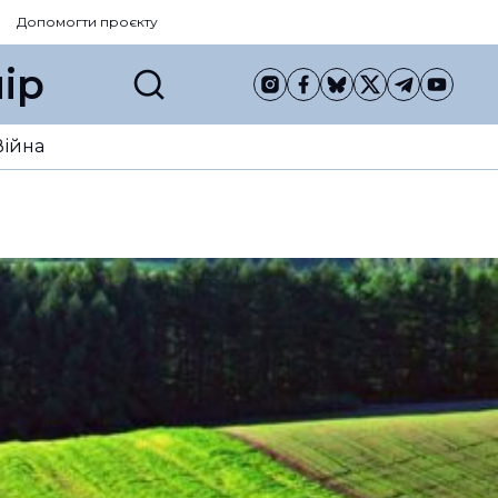
Допомогти проєкту
ір
Війна