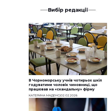
Вибір редакції
В Чорноморську учнів чотирьох шкіл
годуватиме чоловік чиновниці, що
працював на «скандальну» фірму
КАТЕРИНА МАДЕНС
|
02.02.2026