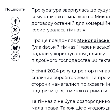
Поширити
Прокуратура звернулась до суду 
комунальною гімназією на Микола
договору останній для комерцій
користувалась гімназія.
Про це повідомляє
Миколаївськ
Гулаківській гімназії Казанківсь
надали у користування ділянку з
підсобного господарства 30 гекта
У січні 2024 року директор гімна
спільний обробіток землі. Та пр
сторони намагалися приховати ін
підприємцеві, з метою отримати 
Та гімназія не була розпоряднико
мала права. Також цією угодою д