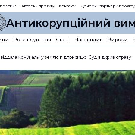
 політика
Авторки проєкту
Контакти
Донори і партнери проєкту
Антикорупційний вим
ини
Розслідування
Статті
Наш вплив
Вироки
я віддала комунальну землю підприємцю. Суд відкрив справу