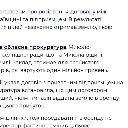
з позовом про розірвання договору між
ївщині та підприємцем. В результаті
них цілей незаконно отримав землю, якою
а обласна прокуратура
. Миколо-
кої селищної ради, що на Миколаївщині,
емлі. Заклад отримав для особистого
рів, які вартують один мільйон гривень.
зії уклав договір з приватним підприємцем на
окуратура встановила, що цим договором
ший, яким гімназія віддала землю в оренду
з цього прибуток.
м ділянки, тож передавати її в оренду не
иректор фактично змінив цільове