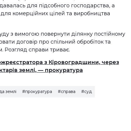
давалась для підсобного господарства, а
для комерційних цілей та виробництва
уду з вимогою повернути ділянку постійному
зірвати договір про спільний обробіток та
. Розгляд справи триває.
жреєстратора з Кіровоградщини, через
ктарів землі, — прокуратура
а землі
#прокуратура
#справа
#суд