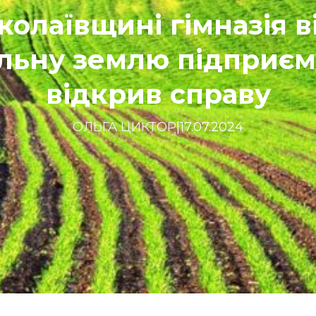
колаївщині гімназія в
льну землю підприєм
відкрив справу
ОЛЬГА ЦИКТОР
|
17.07.2024