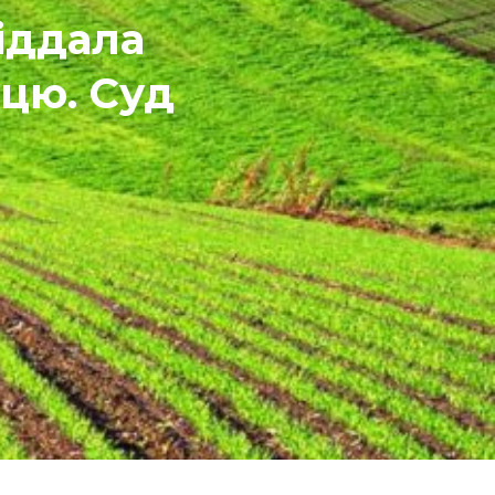
іддала
цю. Суд