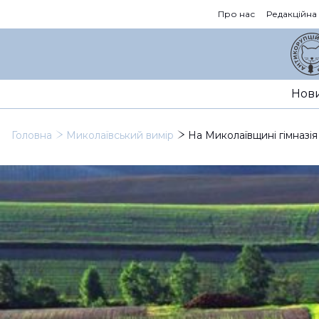
Про нас
Редакційна
Нов
Головна
Миколаївський вимір
На Миколаївщині гімназі