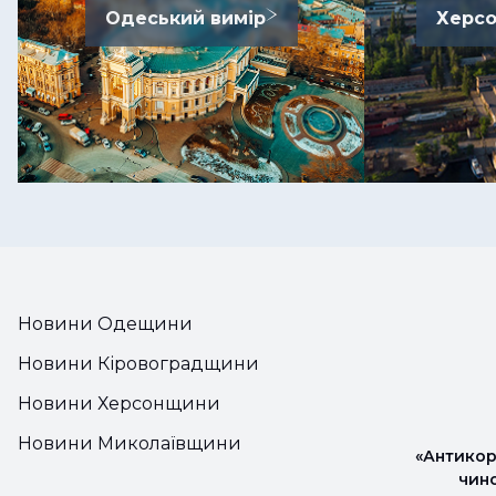
Одеський вимір
Херсо
Новини Одещини
Новини Кіровоградщини
Новини Херсонщини
Новини Миколаївщини
«Антикор
чин