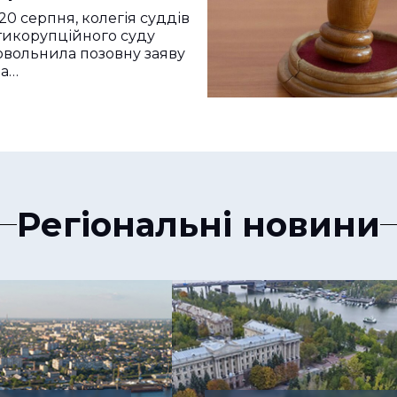
ького музею
 20 серпня, колегія суддів
тикорупційного суду
овольнила позовну заяву
ва…
Регіональні новини