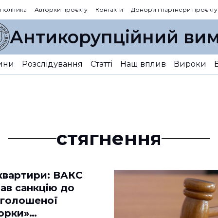
 політика
Авторки проєкту
Контакти
Донори і партнери проєкту
Антикорупційний вим
ини
Розслідування
Статті
Наш вплив
Вироки
стягнення
 квартири: ВАКС
ав санкцію до
голошеної
орки»