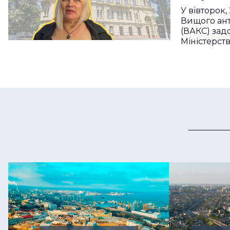
херсонс
У вівторок,
Вищого ан
(ВАКС) зад
Міністерст