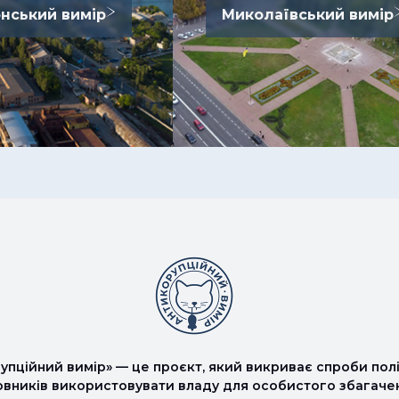
нський вимір
Миколаївський вимір
упційний вимір» — це проєкт, який викриває спроби полі
овників використовувати владу для особистого збагаче