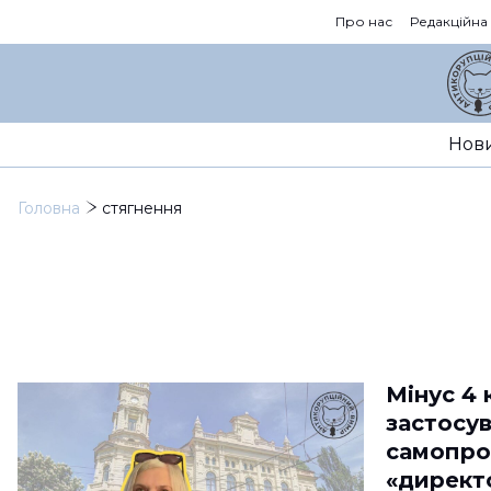
Про нас
Редакційна
Нов
Головна
стягнення
Мінус 4
застосув
самопро
«директ