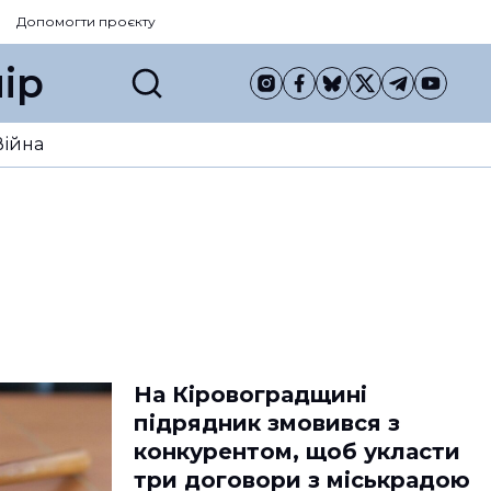
Допомогти проєкту
ір
Війна
На Кіровоградщині
підрядник змовився з
конкурентом, щоб укласти
три договори з міськрадою