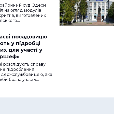
 районний суд Одеси
іл на огляд модулів
криттів, виготовлених
івського…
аєві посадовицю
ють у підробці
их для участі у
ерШеф»
і розслідують справу
рне підроблення
в держслужбовицею, яка
ужби брала участь…