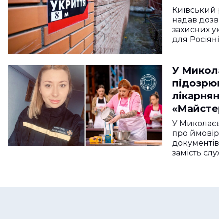
Київський
надав дозв
захисних у
для Росіян
У Микол
підозрю
лікарнян
«Майст
У Миколаєв
про ймові
документі
замість сл