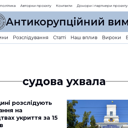
 політика
Авторки проєкту
Контакти
Донори і партнери проєкту
Антикорупційний вим
ини
Розслідування
Статті
Наш вплив
Вироки
судова ухвала
ині розслідують
ання на
твах укриття за 15
в