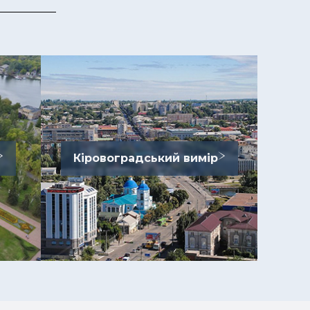
Кіровоградський вимір