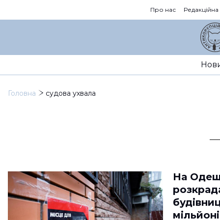
Про нас
Редакційна
Нов
Головна
судова ухвала
На Одещ
розкрад
будівниц
мільйоні