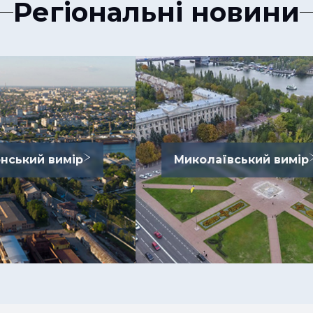
Регіональні новини
нський вимір
Миколаївський вимір