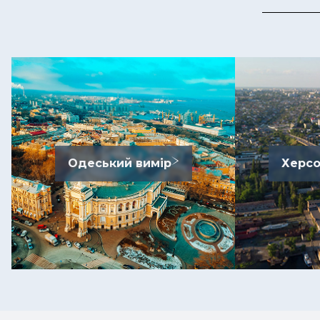
Одеський вимір
Херсо