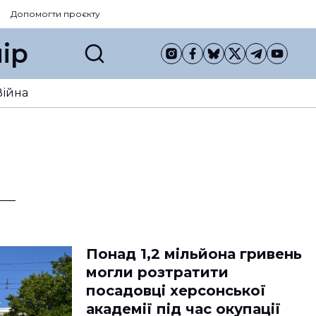
Допомогти проєкту
ір
Війна
Понад 1,2 мільйона гривень
могли розтратити
посадовці херсонської
академії під час окупації