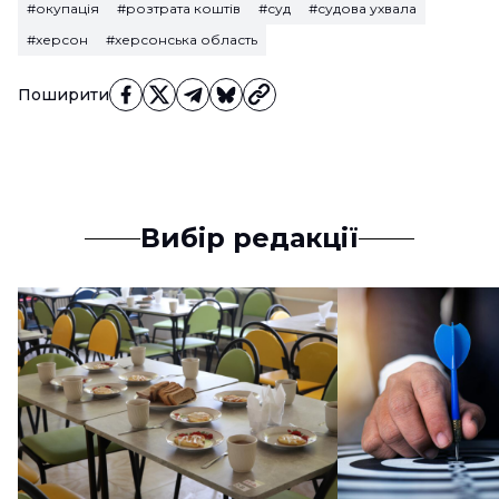
#окупація
#розтрата коштів
#суд
#судова ухвала
#херсон
#херсонська область
Поширити
Вибір редакції