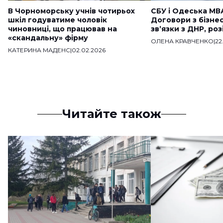
В Чорноморську учнів чотирьох
СБУ і Одеська МВ
шкіл годуватиме чоловік
Договори з бізне
чиновниці, що працював на
звʼязки з ДНР, ро
«скандальну» фірму
ОЛЕНА КРАВЧЕНКО
|
22
КАТЕРИНА МАДЕНС
|
02.02.2026
Читайте також