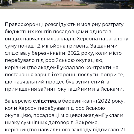
Правоохоронці розслідують ймовірну розтрату
бюджетних коштів посадовцями одного з
вищих навчальних закладів Херсона на загальну
суму понад 1,2 мільйона гривень. За даними
слідства, у березні-квітні 2022 року, коли місто
перебувало під російською окупацією,
керівництво академії укладало контракти на
постачання харчів і охоронні послуги, попри те,
що навчальний процес був зупинений, а
приміщення зайняті окупаційними військами.
За версією
слідства
, в березні-квітні 2022 року,
коли Херсон перебував під російською
окупацією, посадовці місцевої академії уклали
низку сумнівних договорів. Зокрема,
керівництво навчального закладу підписало 21