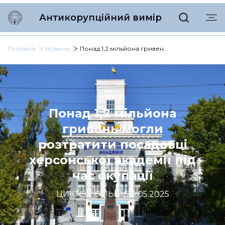
Антикорупційний вимір
Головна
Новини
Понад 1,2 мільйона гривень могли розтратити посадовці херсонської академії під час окупації
Понад 1,2 мільйона
гривень могли
розтратити посадовці
херсонської академії під
час окупації
ЦИКТОР ОЛЬГА
|
23.05.2025