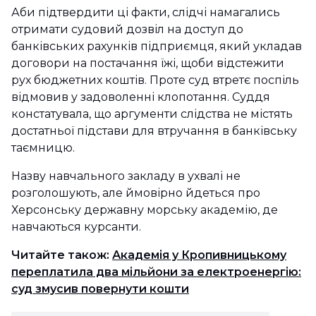
Аби підтвердити ці факти, слідчі намагались
отримати судовий дозвіл на доступ до
банківських рахунків підприємця, який укладав
договори на постачання їжі, щоби відстежити
рух бюджетних коштів. Проте суд втретє поспіль
відмовив у задоволенні клопотання. Суддя
констатувала, що аргументи слідства не містять
достатньої підстави для втручання в банківську
таємницю.
Назву навчального закладу в ухвалі не
розголошують, але ймовірно йдеться про
Херсонську державну морську академію, де
навчаються курсанти.
Читайте також:
Академія у Кропивницькому
переплатила два мільйони за електроенергію:
суд змусив повернути кошти