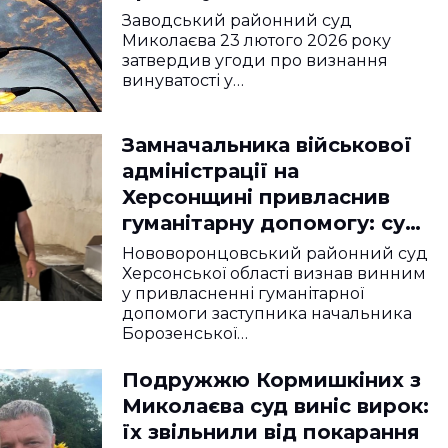
Заводський районний суд
Миколаєва 23 лютого 2026 року
затвердив угоди про визнання
винуватості у…
Замначальника військової
адміністрації на
Херсонщині привласнив
гуманітарну допомогу: суд
визнав винним, але
Нововоронцовський районний суд
звільнив від ув’язнення
Херсонської області визнав винним
у привласненні гуманітарної
допомоги заступника начальника
Борозенської…
Подружжю Кормишкіних з
Миколаєва суд виніс вирок:
їх звільнили від покарання