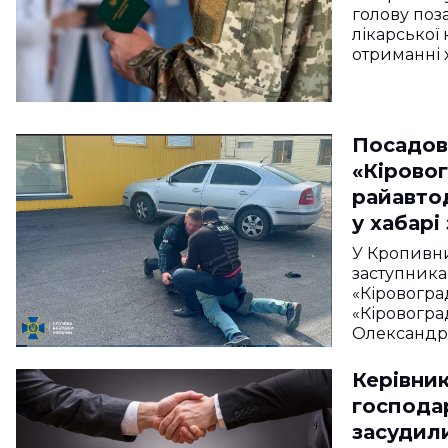
голову поз
лікарської 
отриманні 
Посадов
«Кірово
райавто
у хабарі
парковк
У Кропивн
заступника
«Кіровогр
«Кіровогра
Олександра
Керівни
господа
засудили