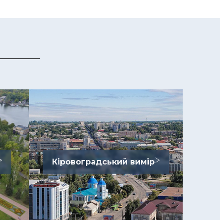
Кіровоградський вимір