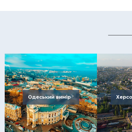
Одеський вимір
Херсо