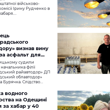
аштатної військово-
комісії Ірину Рудченко в
хабаря.…
ець
градського
дору» визнав вину
 за асфальт для
и
ицькому судили
 начальника філії
адський райавтодор» ДП
дський облавтодор»
 Бурячка. Слідство…
ка водного
рства на Одещині
 за хабар у 40