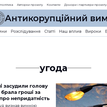
 політика
Авторки проєкту
Контакти
Донори і партнери проєкту
Антикорупційний вим
ини
Розслідування
Статті
Наш вплив
Вироки
угода
і засудили голову
 брала гроші за
 про непридатність
суд визнав винною