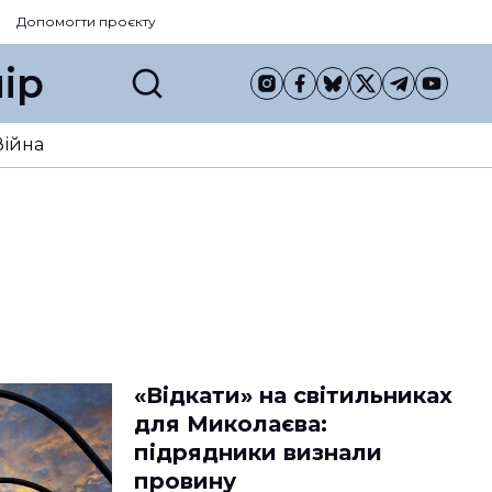
Допомогти проєкту
ір
Війна
«Відкати» на світильниках
для Миколаєва:
підрядники визнали
провину