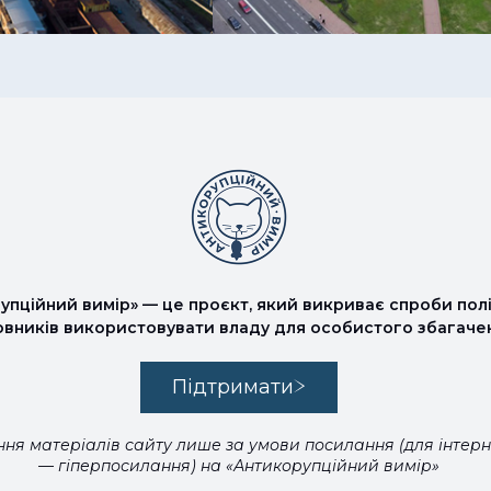
упційний вимір» — це проєкт, який викриває спроби полі
овників використовувати владу для особистого збагаче
Підтримати
ня матеріалів сайту лише за умови посилання (для інтер
— гіперпосилання) на «Антикорупційний вимір»