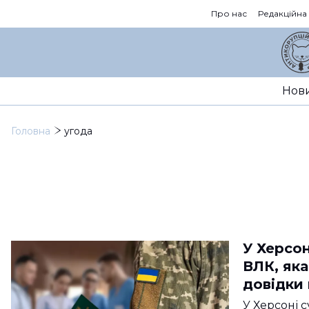
Про нас
Редакційна
Нов
Головна
угода
У Херсон
ВЛК, яка
довідки
У Херсоні 