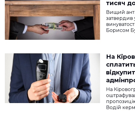
тисяч д
Вищий ант
затвердив 
винуватості
Борисом Б
На Кіро
сплатить
відкупит
адмінпро
водіння
На Кіровог
оштрафувал
пропозицію
Водій кер