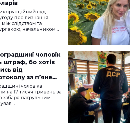
оларів
икорупційний суд
угоду про визнання
 між слідством та
урлакою, начальником…
воградщині чоловік
 штраф, бо хотів
ись від
токолу за п’яне
радщині чоловіка
и на 17 тисяч гривень за
 хабаря патрульним.
мував…