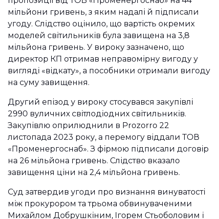
пропозиції від ТОВ «Променергоснаб» на 44
мільйони гривень, з яким надалі й підписали
угоду. Слідство оцінило, що вартість окремих
моделей світильників була завищена на 3,8
мільйона гривень. У вироку зазначено, що
директор КП отримав неправомірну вигоду у
вигляді «відкату», а пособники отримали вигоду
на суму завищення.
Другий епізод у вироку стосувався закупівлі
2990 вуличних світлодіодних світильників.
Закупівлю оприлюднили в Prozorro 22
листопада 2023 року, а перемогу віддали ТОВ
«Променергоснаб». З фірмою підписали договір
на 26 мільйона гривень. Слідство вказало
завищення ціни на 2,4 мільйона гривень.
Суд затвердив угоди про визнання винуватості
між прокурором та трьома обвинуваченими
Михайлом Добрушкіним, Ігорем Стьоболовим і