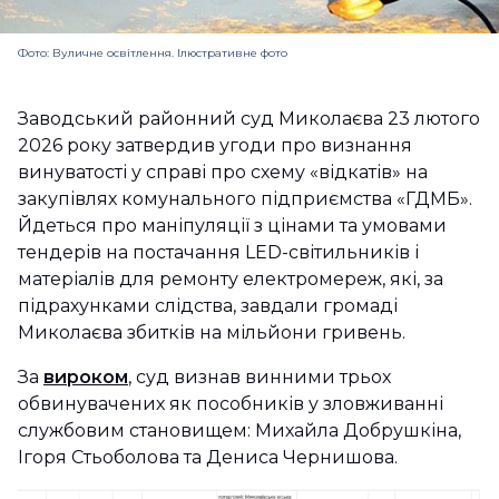
Фото: Вуличне освітлення. Ілюстративне фото
Заводський районний суд Миколаєва 23 лютого
2026 року затвердив угоди про визнання
винуватості у справі про схему «відкатів» на
закупівлях комунального підприємства «ГДМБ».
Йдеться про маніпуляції з цінами та умовами
тендерів на постачання LED-світильників і
матеріалів для ремонту електромереж, які, за
підрахунками слідства, завдали громаді
Миколаєва збитків на мільйони гривень.
За
вироком
, суд визнав винними трьох
обвинувачених як пособників у зловживанні
службовим становищем: Михайла Добрушкіна,
Ігоря Стьоболова та Дениса Чернишова.