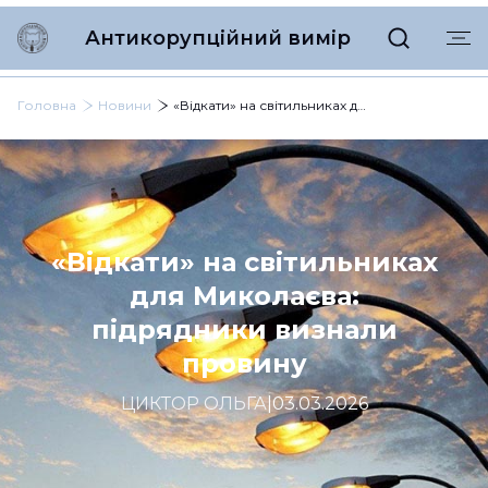
Антикорупційний вимір
Головна
Новини
«Відкати» на світильниках для Миколаєва: підрядники визнали провину
«Відкати» на світильниках
для Миколаєва:
підрядники визнали
провину
ЦИКТОР ОЛЬГА
|
03.03.2026