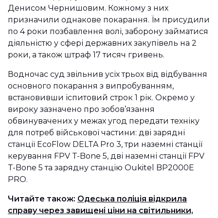
Денисом Чернишовим. Кожному з них
призначили однакове покарання. Їм присудили
по 4 роки позбавлення волі, заборону займатися
діяльністю у сфері державних закупівель на 2
роки, а також штраф 17 тисяч гривень.
Водночас суд звільнив усіх трьох від відбування
основного покарання з випробуванням,
встановивши іспитовий строк 1 рік. Окремо у
вироку зазначено про зобов’язання
обвинувачених у межах угод передати техніку
для потреб військової частини: дві зарядні
станції EcoFlow DELTA Pro 3, три наземні станції
керування FPV T-Bone 5, дві наземні станції FPV
T-Bone 5 та зарядну станцію Oukitel BP2000E
PRO.
Читайте також:
Одеська поліція відкрила
справу через завищені ціни на світильники,