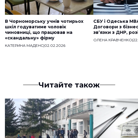
В Чорноморську учнів чотирьох
СБУ і Одеська МВ
шкіл годуватиме чоловік
Договори з бізне
чиновниці, що працював на
звʼязки з ДНР, ро
«скандальну» фірму
ОЛЕНА КРАВЧЕНКО
|
22
КАТЕРИНА МАДЕНС
|
02.02.2026
Читайте також