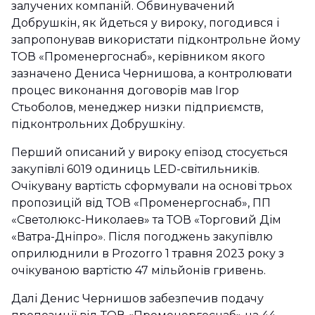
залучених компаній. Обвинувачений
Добрушкін, як йдеться у вироку, погодився і
запропонував використати підконтрольне йому
ТОВ «Променергоснаб», керівником якого
зазначено Дениса Чернишова, а контролювати
процес виконання договорів мав Ігор
Стьоболов, менеджер низки підприємств,
підконтрольних Добрушкіну.
Перший описаний у вироку епізод стосується
закупівлі 6019 одиниць LED-світильників.
Очікувану вартість сформували на основі трьох
пропозицій від ТОВ «Променергоснаб», ПП
«Светолюкс-Николаев» та ТОВ «Торговий Дім
«Ватра-Дніпро». Після погоджень закупівлю
оприлюднили в Prozorro 1 травня 2023 року з
очікуваною вартістю 47 мільйонів гривень.
Далі Денис Чернишов забезпечив подачу