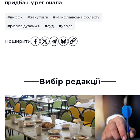
придбані у регіонала
#вирок
#закупівлі
#Миколаївська область
#розслідування
#суд
#угода
Поширити
Вибір редакції