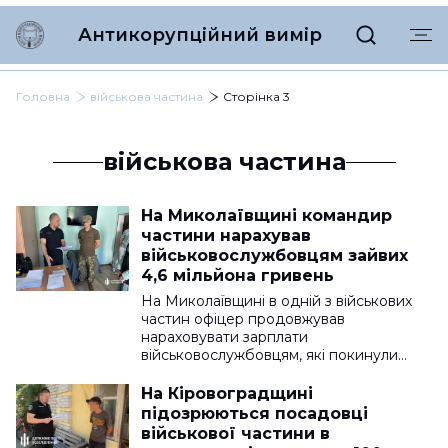
Антикорупційний вимір
Головна
військова частина
Сторінка 3
військова частина
На Миколаївщині командир
частини нарахував
військовослужбовцям зайвих
4,6 мільйона гривень
На Миколаївщині в одній з військових
частин офіцер продовжував
нараховувати зарплати
військовослужбовцям, які покинули…
На Кіровоградщині
підозрюються посадовці
військової частини в