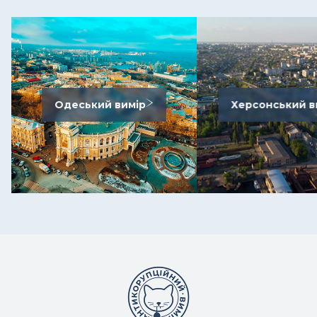
Одеський вимір
Херсонський в