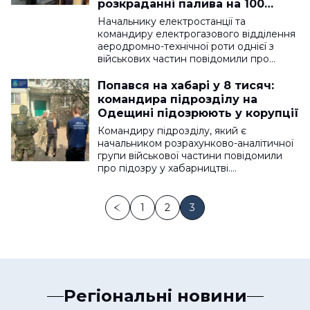
розкраданні палива на 100
тисяч
Начальнику електростанції та
командиру електрогазового відділення
аеродромно-технічної роти однієї з
військових частин повідомили про…
Попався на хабарі у 8 тисяч:
командира підрозділу на
Одещині підозрюють у корупції
Командиру підрозділу, який є
начальником розрахунково-аналітичної
групи військової частини повідомили
про підозру у хабарництві.…
1
2
3
Регіональні новини