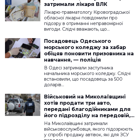
затримали лікаря ВЛК
Лікарю-травматологу Кіровоградської
обласної лікарні повідомили про
підозру в отриманні неправомірної
вигоди. Слідчі вважають, що…
Посадовець Одеського
морського коледжу за хабар
обіцяв поновити призовника на
навчання, — поліція
В Одесі затримали заступника
начальника морського коледжу. Слідчі
встановили, що посадовець за 500
доларів…
Військовий на Миколаївщині
хотів продати три авто,
передані благодійниками для
його підрозділу на передовій,
— ДБР
На Миколаївщині затримали
військовослужбовця, якого підозрюють
у спробі продажу автівок, які для ЗСУ