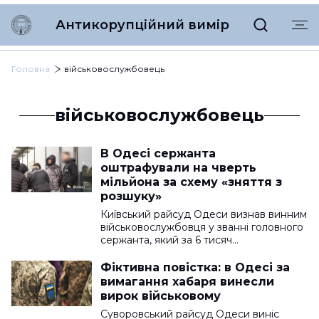
Антикорупційний вимір
Головна
військовослужбовець
військовослужбовець
В Одесі сержанта
оштрафували на чверть
мільйона за схему «зняття з
розшуку»
Київський райсуд Одеси визнав винним
військовослужбовця у званні головного
сержанта, який за 6 тисяч…
Фіктивна повістка: в Одесі за
вимагання хабаря винесли
вирок військовому
Суворовський райсуд Одеси виніс