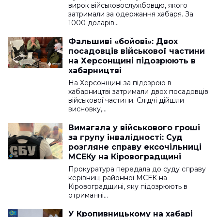
вирок військовослужбовцю, якого
затримали за одержання хабаря. За
1000 доларів…
Фальшиві «бойові»: Двох
посадовців військової частини
на Херсонщині підозрюють в
хабарництві
На Херсонщині за підозрою в
хабарництві затримали двох посадовців
військової частини. Слідчі дійшли
висновку,…
Вимагала у військового гроші
за групу інвалідності: Суд
розгляне справу ексочільниці
МСЕКу на Кіровоградщині
Прокуратура передала до суду справу
керівниці районної МСЕК на
Кіровоградщині, яку підозрюють в
отриманні…
У Кропивницькому на хабарі