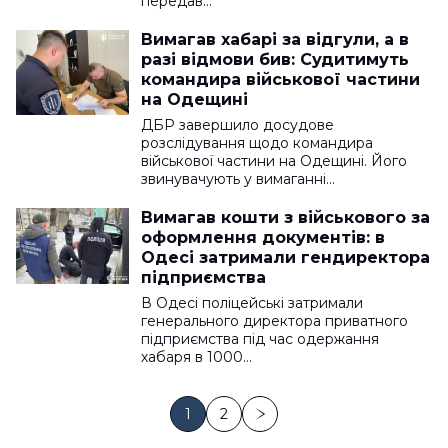
передав…
Вимагав хабарі за відгули, а в
разі відмови бив: Судитимуть
командира військової частини
на Одещині
ДБР завершило досудове
розслідування щодо командира
військової частини на Одещині. Його
звинувачують у вимаганні…
Вимагав кошти з військового за
оформлення документів: в
Одесі затримали гендиректора
підприємства
В Одесі поліцейські затримали
генерального директора приватного
підприємства під час одержання
хабаря в 1000…
1
2