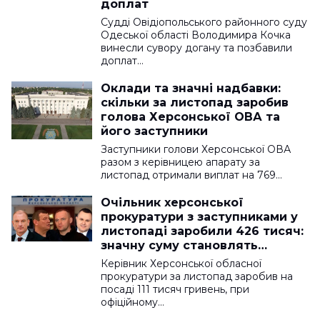
доплат
Судді Овідіопольського районного суду
Одеської області Володимира Кочка
винесли сувору догану та позбавили
доплат…
Оклади та значні надбавки:
скільки за листопад заробив
голова Херсонської ОВА та
його заступники
Заступники голови Херсонської ОВА
разом з керівницею апарату за
листопад отримали виплат на 769…
Очільник херсонської
прокуратури з заступниками у
листопаді заробили 426 тисяч:
значну суму становлять
надбавки
Керівник Херсонської обласної
прокуратури за листопад заробив на
посаді 111 тисяч гривень, при
офіційному…