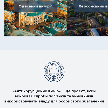
Одеський вимір
Херсонський в
«Антикорупційний вимір» — це проєкт, який
викриває спроби політиків та чиновників
використовувати владу для особистого збагачення