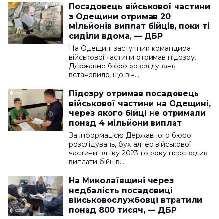
Посадовець військової частини
з Одещини отримав 20
мільйонів виплат бійців, поки ті
сиділи вдома, — ДБР
На Одещині заступник командира
військової частини отримав підозру.
Державне бюро розслідувань
встановило, що він…
Підозру отримав посадовець
військової частини на Одещині,
через якого бійці не отримали
понад 4 мільйони виплат
За інформацією Державного бюро
розслідувань, бухгалтер військової
частини влітку 2023-го року переводив
виплати бійців…
На Миколаївщині через
недбалість посадовиці
військовослужбовці втратили
понад 800 тисяч, — ДБР