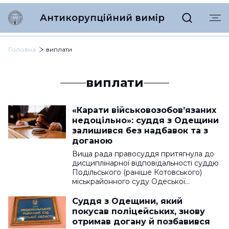
Антикорупційний вимір
Головна
виплати
виплати
«Карати військовозобов’язаних
недоцільно»: суддя з Одещини
залишився без надбавок та з
доганою
Вища рада правосуддя притягнула до
дисциплінарної відповідальності суддю
Подільського (раніше Котовського)
міськрайонного суду Одеської…
Суддя з Одещини, який
покусав поліцейських, знову
отримав догану й позбавився