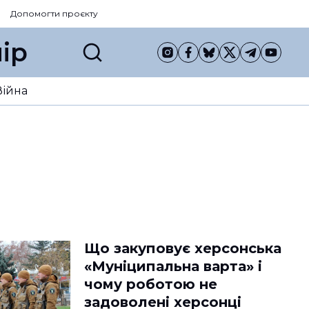
Допомогти проєкту
ір
Війна
Що закуповує херсонська
«Муніципальна варта» і
чому роботою не
задоволені херсонці