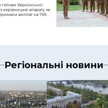
ики
 голови Херсонської
з керівницею апарату за
тримали виплат на 769…
Регіональні новини