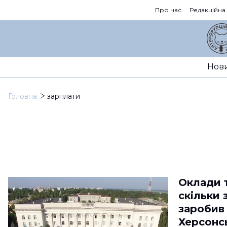
Про нас
Редакційна
Нов
Головна
зарплати
Оклади т
скільки 
заробив
Херсонс