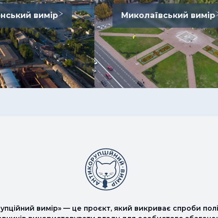
нський вимір
Миколаївський вимір
упційний вимір» — це проєкт, який викриває спроби полі