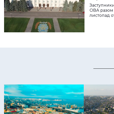
заступн
Заступники
ОВА разом 
листопад о