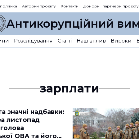
 політика
Авторки проєкту
Контакти
Донори і партнери проєкту
Антикорупційний вим
ини
Розслідування
Статті
Наш вплив
Вироки
зарплати
а значні надбавки:
за листопад
 голова
ької ОВА та його