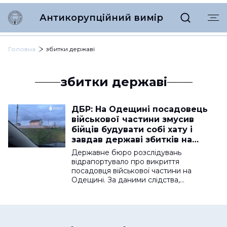
Антикорупційний вимір
Головна
збитки державі
збитки державі
ДБР: На Одещині посадовець
військової частини змусив
бійців будувати собі хату і
завдав державі збитків на
мільйони
Державне бюро розслідувань
відрапортувало про викриття
посадовця військової частини на
Одещині. За даними слідства,…