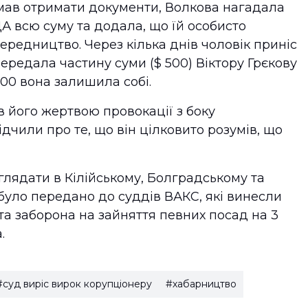
 мав отримати документи, Волкова нагадала
ДА всю суму та додала, що їй особисто
ередництво. Через кілька днів чоловік приніс
передала частину суми ($ 500) Віктору Грєкову
800 вона залишила собі.
в його жертвою провокації з боку
дчили про те, що він цілковито розумів, що
глядати в Кілійському, Болградському та
було передано до суддів ВАКС, які винесли
 та заборона на зайняття певних посад на 3
.
#суд виріс вирок корупціонеру
#хабарництво