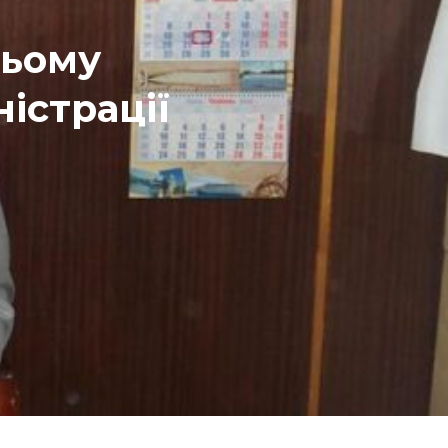
ньому
істрації