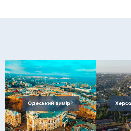
Одеський вимір
Херсо