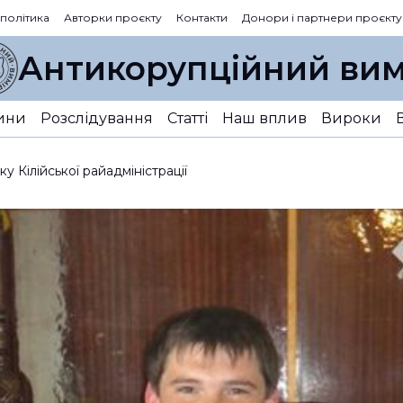
 політика
Авторки проєкту
Контакти
Донори і партнери проєкту
Антикорупційний вим
ини
Розслідування
Статті
Наш вплив
Вироки
 Кілійської райадміністрації