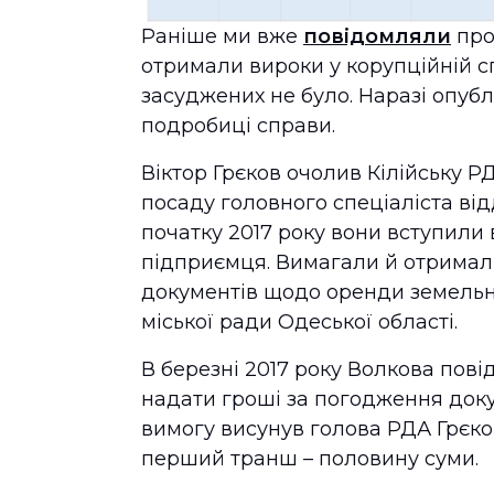
Раніше ми вже
повідомляли
про
отримали вироки у корупційній сп
засуджених не було. Наразі опуб
подробиці справи.
Віктор Грєков очолив Кілійську Р
посаду головного спеціаліста ві
початку 2017 року вони вступили
підприємця. Вимагали й отримал
документів щодо оренди земельної
міської ради Одеської області.
В березні 2017 року Волкова пов
надати гроші за погодження доку
вимогу висунув голова РДА Грєко
перший транш – половину суми.