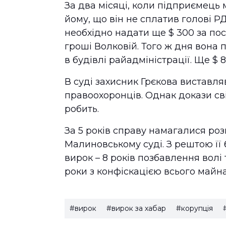
За два місяці, коли підприємець
йому, що він не сплатив голові Р
необхідно надати ще $ 300 за пос
гроші Волковій. Того ж дня вона 
в будівлі райадміністрації. Ще $ 
В суді захисник Грєкова виставля
правоохоронців. Однак докази сві
робить.
За 5 років справу намагалися роз
Малиновському суді. З рештою її 
вирок – 8 років позбавлення волі
роки з конфіскацією всього майна
#вирок
#вирок за хабар
#корупція