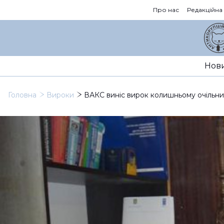
Про нас
Редакційна
Нов
Головна
Вироки
ВАКС виніс вирок колишньому очільнику