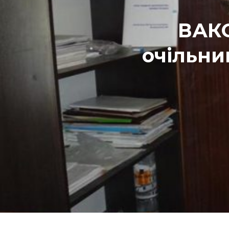
ВАКС
очільни