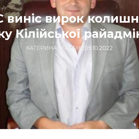
 виніс вирок колиш
ку Кілійської райадмін
КАТЕРИНА МАДЕНС
|
19.10.2022