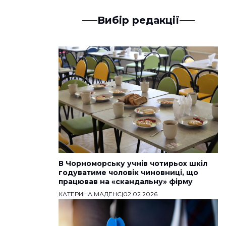
Вибір редакції
В Чорноморську учнів чотирьох шкіл
годуватиме чоловік чиновниці, що
працював на «скандальну» фірму
КАТЕРИНА МАДЕНС
|
02.02.2026