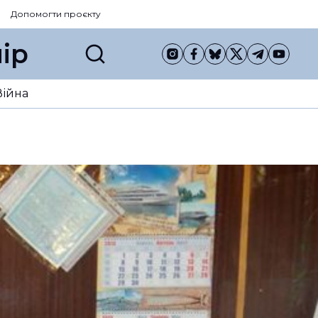
Допомогти проєкту
ір
Війна