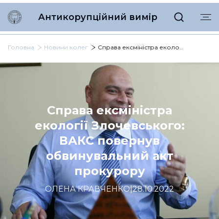
Антикорупційний вимір
Головна
Новини колег
Справа ексміністра екології Злочевського: ВАКС повернув обвинувальний акт прокурору
Справа ексміністра
екології Злочевського:
ВАКС повернув
обвинувальний акт
прокурору
ОЛЕНА КРАВЧЕНКО
|
28.10.2022