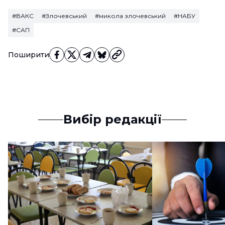
#ВАКС
#Злочевський
#микола злочевський
#НАБУ
#САП
Поширити
Вибір редакції