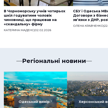
В Чорноморську учнів чотирьох
СБУ і Одеська МВ
шкіл годуватиме чоловік
Договори з бізне
чиновниці, що працював на
звʼязки з ДНР, ро
«скандальну» фірму
ОЛЕНА КРАВЧЕНКО
|
22
КАТЕРИНА МАДЕНС
|
02.02.2026
Регіональні новини
Одеський вимір
Херсонський в