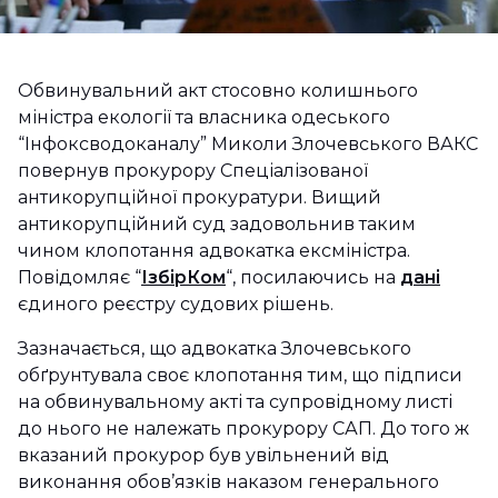
Обвинувальний акт стосовно колишнього
міністра екології та власника одеського
“Інфоксводоканалу” Миколи Злочевського ВАКС
повернув прокурору Спеціалізованої
антикорупційної прокуратури. Вищий
антикорупційний суд задовольнив таким
чином клопотання адвокатка ексміністра.
Повідомляє “
ІзбірКом
“, посилаючись на
дані
єдиного реєстру судових рішень.
Зазначається, що адвокатка Злочевського
обґрунтувала своє клопотання тим, що підписи
на обвинувальному акті та супровідному листі
до нього не належать прокурору САП. До того ж
вказаний прокурор був увільнений від
виконання обов’язків наказом генерального