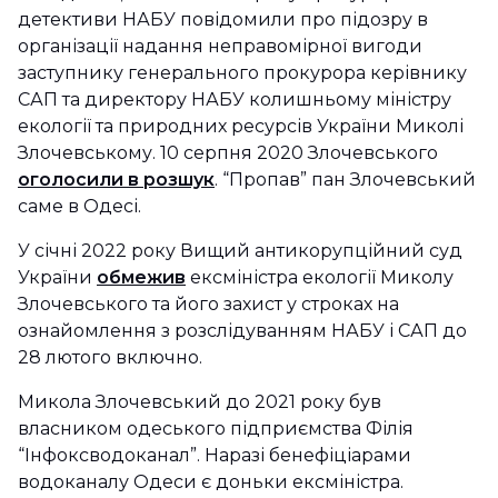
детективи НАБУ повідомили про підозру в
організації надання неправомірної вигоди
заступнику генерального прокурора керівнику
САП та директору НАБУ колишньому міністру
екології та природних ресурсів України Миколі
Злочевському. 10 серпня 2020 Злочевського
оголосили в розшук
. “Пропав” пан Злочевський
саме в Одесі.
У січні 2022 року Вищий антикорупційний суд
України
обмежив
ексміністра екології Миколу
Злочевського та його захист у строках на
ознайомлення з розслідуванням НАБУ і САП до
28 лютого включно.
Микола Злочевський до 2021 року був
власником одеського підприємства Філія
“Інфоксводоканал”. Наразі бенефіціарами
водоканалу Одеси є доньки ексміністра.