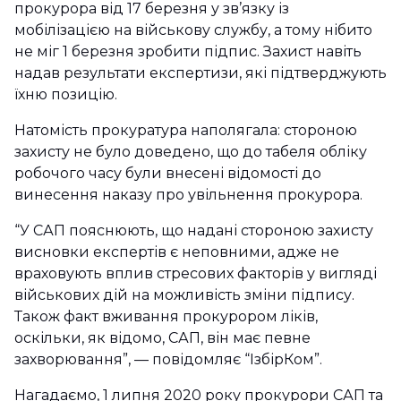
прокурора від 17 березня у зв’язку із
мобілізацією на військову службу, а тому нібито
не міг 1 березня зробити підпис. Захист навіть
надав результати експертизи, які підтверджують
їхню позицію.
Натомість прокуратура наполягала: стороною
захисту не було доведено, що до табеля обліку
робочого часу були внесені відомості до
винесення наказу про увільнення прокурора.
“У САП пояснюють, що надані стороною захисту
висновки експертів є неповними, адже не
враховують вплив стресових факторів у вигляді
військових дій на можливість зміни підпису.
Також факт вживання прокурором ліків,
оскільки, як відомо, САП, він має певне
захворювання”, — повідомляє “ІзбірКом”.
Нагадаємо, 1 липня 2020 року прокурори САП та