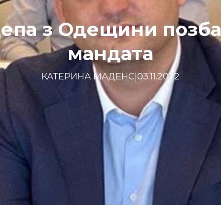
епа з Одещини позб
мандата
КАТЕРИНА МАДЕНС
|
03.11.2022