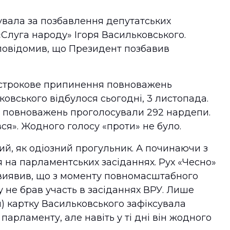
увала за позбавлення депутатських
«Слуга народу» Ігоря Васильковського.
повідомив, що Президент позбавив
острокове припинення повноважень
овського відбулося сьогодні, 3 листопада.
о повноважень проголосували 292 нардепи.
я». Жодного голосу «проти» не було.
й, як одіозний прогульник. А починаючи з
ся на парламентських засіданнях. Рух «Чесно»
 виявив, що з моменту повномасштабного
у не брав участь в засіданнях ВРУ. Лише
тня) картку Васильковського зафіксувала
арламенту, але навіть у ті дні він жодного