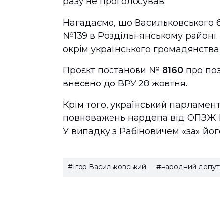
разу не проголосував.
Нагадаємо, що Васильковського бу
№139 в Роздільнянському районі. 
окрім українського громадянства 
Проєкт постанови №
8160
про поз
внесено до ВРУ 28 жовтня.
Крім того, український парламен
повноважень нардепа від ОПЗЖ Ва
У випадку з Рабіновичем «за» йо
#Ігор Васильковський
#народний депут