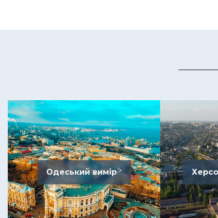
Одеський вимір
Херсо