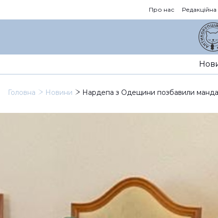
Про нас
Редакційна
Нов
Головна
Новини
Нардепа з Одещини позбавили манда