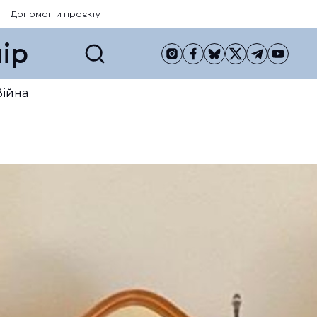
Допомогти проєкту
ір
Війна