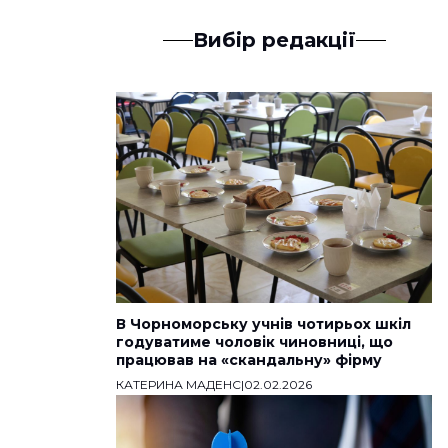
Вибір редакції
В Чорноморську учнів чотирьох шкіл
годуватиме чоловік чиновниці, що
працював на «скандальну» фірму
КАТЕРИНА МАДЕНС
|
02.02.2026