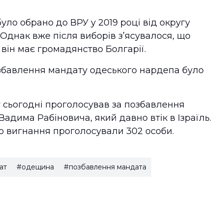
ло обрано до ВРУ у 2019 році від округу
Однак вже після виборів з’ясувалося, що
він має громадянство Болгарії.
бавлення мандату одеського нардепа було
т сьогодні проголосував за позбавлення
дима Рабіновича, який давно втік в Ізраїль.
го вигнання проголосували 302 особи.
ат
#одещина
#позбавлення мандата