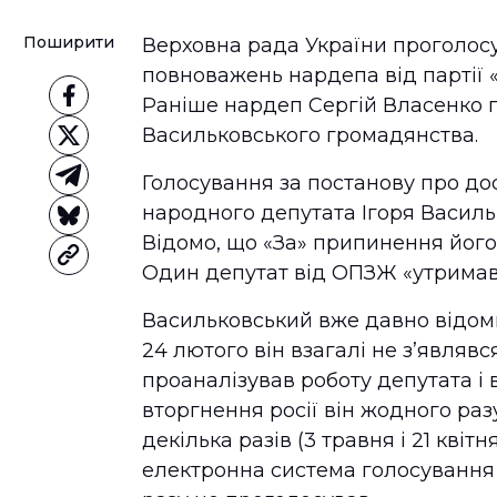
Поширити
Верховна рада України проголос
повноважень нардепа від партії 
Раніше нардеп Сергій Власенко 
Васильковського громадянства.
Голосування за постанову про д
народного депутата Ігоря Васильк
Відомо, що «За» припинення йог
Один депутат від ОПЗЖ «утримавс
Васильковський вже давно відоми
24 лютого він взагалі не з’являв
проаналізував роботу депутата і
вторгнення росії він жодного раз
декілька разів (3 травня і 21 кві
електронна система голосування п