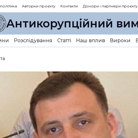
 політика
Авторки проєкту
Контакти
Донори і партнери проєкту
Антикорупційний вим
ини
Розслідування
Статті
Наш вплив
Вироки
та