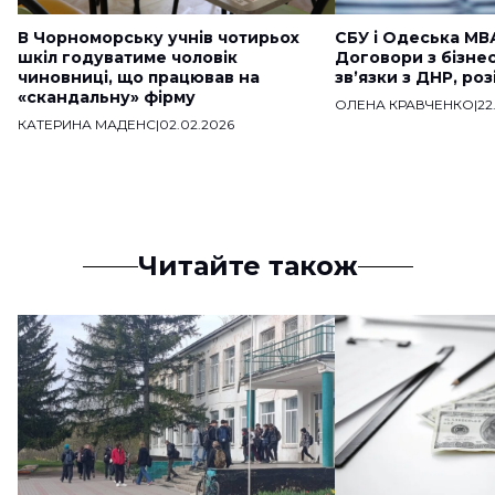
В Чорноморську учнів чотирьох
СБУ і Одеська МВ
шкіл годуватиме чоловік
Договори з бізне
чиновниці, що працював на
звʼязки з ДНР, ро
«скандальну» фірму
ОЛЕНА КРАВЧЕНКО
|
22
КАТЕРИНА МАДЕНС
|
02.02.2026
Читайте також