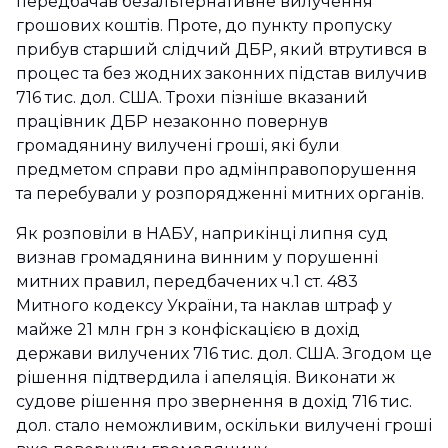
передбачав безальтернативне вилучення
грошових коштів. Проте, до пункту пропуску
прибув старший слідчий ДБР, який втрутився в
процес та без жодних законних підстав вилучив
716 тис. дол. США. Трохи пізніше вказаний
працівник ДБР незаконно повернув
громадянину вилучені гроші, які були
предметом справи про адмінправопорушення
та перебували у розпорядженні митних органів.
Як розповіли в НАБУ, наприкінці липня суд
визнав громадянина винним у порушенні
митних правил, передбачених ч.1 ст. 483
Митного кодексу України, та наклав штраф у
майже 21 млн грн з конфіскацією в дохід
держави вилучених 716 тис. дол. США. Згодом це
рішення підтвердила і апеляція. Виконати ж
судове рішення про звернення в дохід 716 тис.
дол. стало неможливим, оскільки вилучені гроші