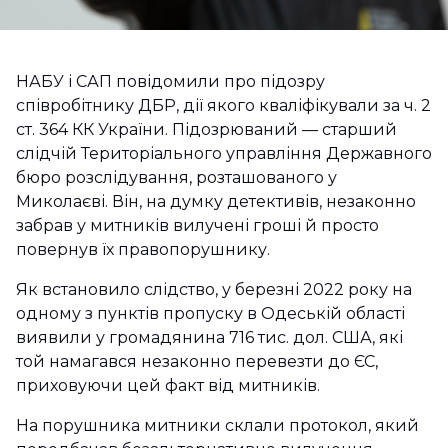
НАБУ і САП повідомили про підозру
співробітнику ДБР, дії якого кваліфікували за ч. 2
ст. 364 КК України. Підозрюваний — старший
слідчій Територіального управління Державного
бюро розслідування, розташованого у
Миколаєві. Він, на думку детективів, незаконно
забрав у митників вилучені гроші й просто
повернув їх правопорушнику.
Як встановило слідство, у березні 2022 року на
одному з пунктів пропуску в Одеській області
виявили у громадянина 716 тис. дол. США, які
той намагався незаконно перевезти до ЄС,
приховуючи цей факт від митників.
На порушника митники склали протокол, який