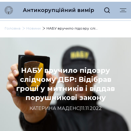
Антикорупційний вимір
Головна
Новини
НАБУ вручило підозру слідчому ДБР: Відібрав гроші у митників і віддав порушникові закону
НАБУ вручило підозру
слідчому ДБР: Відібрав
гроші у митників і віддав
порушникові закону
КАТЕРИНА МАДЕНС
|
11.11.2022