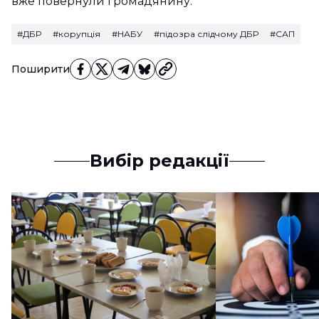
вже повернули громадянину.
#ДБР
#корупція
#НАБУ
#підозра слідчому ДБР
#САП
Поширити
Вибір редакції