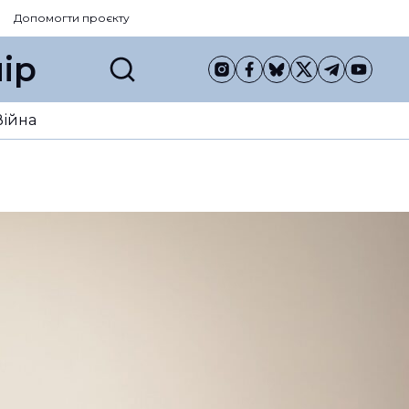
Допомогти проєкту
ір
Війна