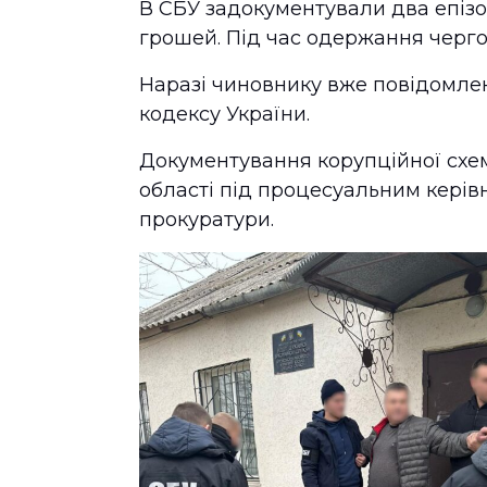
В СБУ задокументували два епіз
грошей. Під час одержання черго
Наразі чиновнику вже повідомлено
кодексу України.
Документування корупційної схе
області під процесуальним кері
прокуратури.