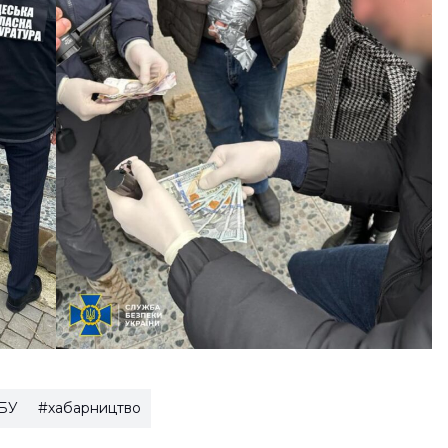
БУ
#хабарництво