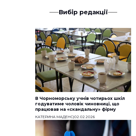
Вибір редакції
В Чорноморську учнів чотирьох шкіл
годуватиме чоловік чиновниці, що
працював на «скандальну» фірму
КАТЕРИНА МАДЕНС
|
02.02.2026