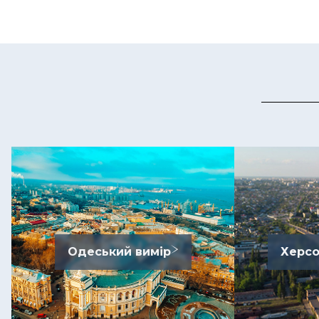
Одеський вимір
Херсо