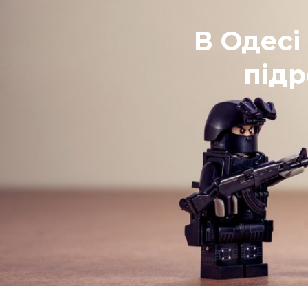
В Одесі
підр