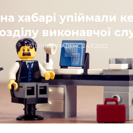
 на хабарі упіймали к
озділу виконавчої с
КАТЕРИНА МАДЕНС
|
24.11.2022