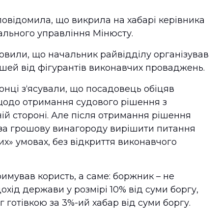
повідомила, що викрила на хабарі керівника
ального управління Мінюсту.
вили, що начальник райвідділу організував
шей від фігурантів виконавчих проваджень.
онці з‘ясували, що посадовець обіцяв
одо отримання судового рішення з
ій стороні. Але після отримання рішення
 за грошову винагороду вирішити питання
х» умовах, без відкриття виконавчого
имував користь, а саме: боржник – не
охід держави у розмірі 10% від суми боргу,
 готівкою за 3%-ий хабар від суми боргу.