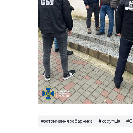
#затримання хабарника
#корупція
#С