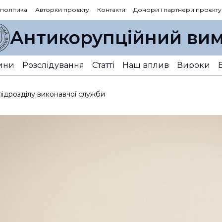
 політика
Авторки проєкту
Контакти
Донори і партнери проєкту
Антикорупційний вим
ини
Розслідування
Статті
Наш вплив
Вироки
 підрозділу виконавчої служби