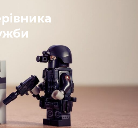
ерівника
лужби