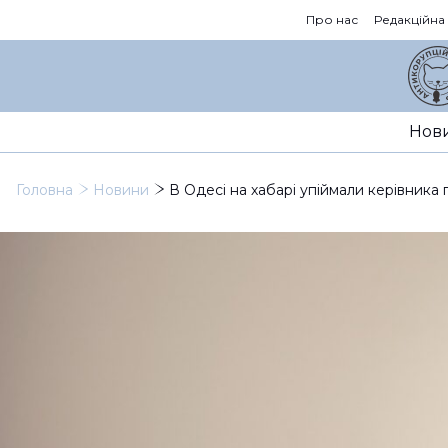
Про нас
Редакційна
Нов
Головна
Новини
В Одесі на хабарі упіймали керівника