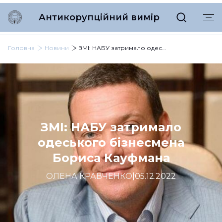
Антикорупційний вимір
Головна
Новини
ЗМІ: НАБУ затримало одеського бізнесмена Бориса Кауфмана
ЗМІ: НАБУ затримало
одеського бізнесмена
Бориса Кауфмана
ОЛЕНА КРАВЧЕНКО
|
05.12.2022