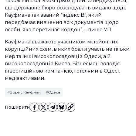
Також він є батьком трьох дітей. Стверджується,
що Державне бюро розслідувань видало щодо
Кауфмана так званий “індекс В”, який
передбачає вивчення всіх документів щодо
особи, яка перетинає кордон”, – пише УП.
Кауфмана вважають учасником мільйонних
корупційних схем, в яких брали участь не тільки
мер та інші високопосадовці з Одеси, а й
високопосадовці з Києва. Бізнесмен володіє
інвестиційною компанією, готелями в Одесі,
медіаактивами.
#Борис Кауфман
#Одеса
Поширити