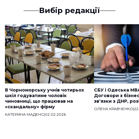
Вибір редакції
В Чорноморську учнів чотирьох
СБУ і Одеська МВ
шкіл годуватиме чоловік
Договори з бізне
чиновниці, що працював на
звʼязки з ДНР, ро
«скандальну» фірму
ОЛЕНА КРАВЧЕНКО
|
22
КАТЕРИНА МАДЕНС
|
02.02.2026