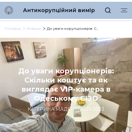
Антикорупційний вимір
Головна
Новини
До уваги корупціонерів: Скільки коштує та як виглядає VIP-камера в Одеському СІЗО
До уваги корупціонерів:
Скільки коштує та як
виглядає VIP-камера в
Одеському СІЗО
КАТЕРИНА МАДЕНС
|
24.01.2023