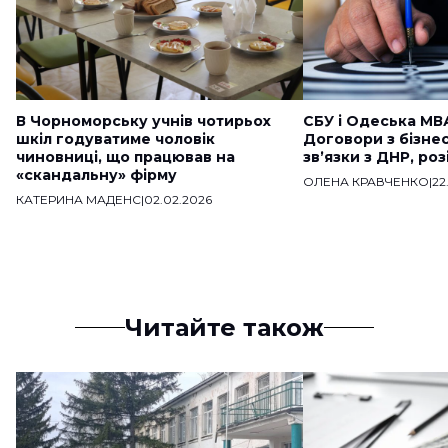
В Чорноморську учнів чотирьох
СБУ і Одеська МВ
шкіл годуватиме чоловік
Договори з бізне
чиновниці, що працював на
звʼязки з ДНР, ро
«скандальну» фірму
ОЛЕНА КРАВЧЕНКО
|
22
КАТЕРИНА МАДЕНС
|
02.02.2026
Читайте також