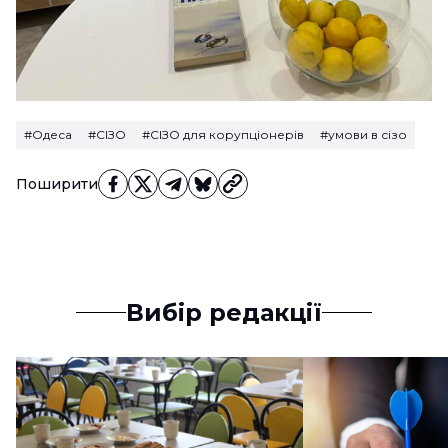
#Одеса
#СІЗО
#СІЗО для корупціонерів
#умови в сізо
Поширити
Вибір редакції