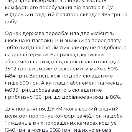
Так, згідно інформації з Мін’юсту, вартість
комфортного перебування під вартою в ДУ
«Одеський слідчий ізолятор» складає 985 грн на
добу.
Однак держава передбачила для «клієнтів»
щось на кшталт акції чи знижки за передплату.
Тобто вигідніше «знімати» камеру не подобово, а
на довші терміни. Наприклад, купивши
абонемент на тиждень, вартість якого складає
3502 грн, ви зможете зекономити майже 50%
(484 грн). Вартість кожної доби складатиме
лише 500 грн. А купивши абонемент на місяць
(4093 грн), добова вартість складатиме
приблизно 136 грн, що дорівнює знижці в 86%.
Для порівняння, ДУ «Миколаївський слідчий
ізолятор» пропонує комфорт за 452 грн на добу.
Тиждень в їхніх покращених камерах коштує
1540 грн, а місяць 3666 грн. Інших установ з