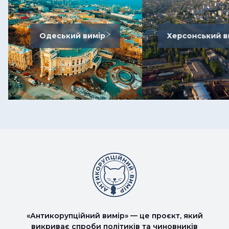
Одеський вимір
Херсонський в
«Антикорупційний вимір» — це проєкт, який
викриває спроби політиків та чиновників