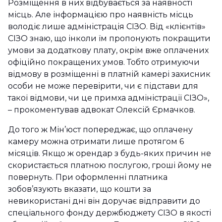
Розміщення в них відбувається за наявності
місць. Але інформацією про наявність місць
володіє лише адміністрація СІЗО. Від «клієнтів»
СІЗО знаю, що інколи їм пропонують покращити
умови за додаткову плату, окрім вже оплачених
офіційно покращених умов. Тобто отримуючи
відмову в розміщенні в платній камері захисник
особи не може перевірити, чи є підстави для
такої відмови, чи це примха адміністрації СІЗО»,
– прокоментував адвокат Олексій Єрмачков.
До того ж Мін’юст попереджає, що оплачену
камеру можна отримати лише протягом 6
місяців. Якщо ж орендар з будь-яких причин не
скористається платною послугою, гроші йому не
повернуть. При оформленні платника
зобов’язують вказати, що кошти за
невикористані дні він доручає відправити до
спеціального фонду держбюджету СІЗО в якості