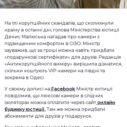
На тлі корупційних скандалів, що сколихнули
країну в останні дні, голова Міністерства юстиції
Денис Малюська нагадав про камери з
підвищеним комфортом в СІЗО. Міністр
зауважив, що за гроші можна навіть придбати
«подарункові сертифікати» для друзів. Редакція
«Антикорупційного виміру» вирішила дізнатися,
скільки коштують VIP-камери на півдні та
зокрема в Одесі.
У своєму дописі на
Facebook
Міністр юстиції
повідомив, що люксові камери в слідчих
ізоляторах можна оплатити через сайт
онлайн
будинку юстиції.
Там же можна придбати
абонементи для друзів у подарунок.