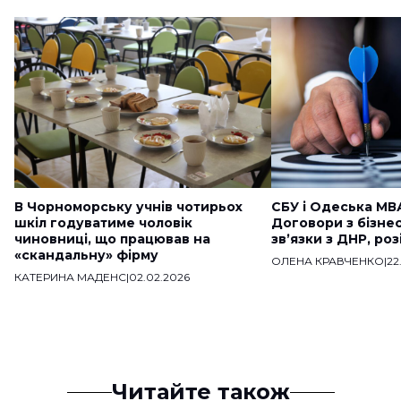
В Чорноморську учнів чотирьох
СБУ і Одеська МВ
шкіл годуватиме чоловік
Договори з бізне
чиновниці, що працював на
звʼязки з ДНР, ро
«скандальну» фірму
ОЛЕНА КРАВЧЕНКО
|
22
КАТЕРИНА МАДЕНС
|
02.02.2026
Читайте також