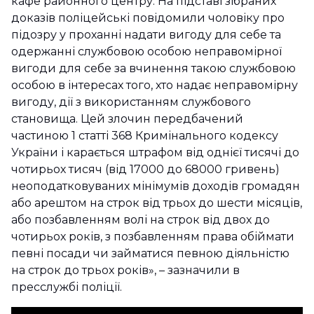
кафе районного центру. На підставі зібраних
доказів поліцейські повідомили чоловіку про
підозру у проханні надати вигоду для себе та
одержанні службовою особою неправомірної
вигоди для себе за вчинення такою службовою
особою в інтересах того, хто надає неправомірну
вигоду, дії з використанням службового
становища. Цей злочин передбачений
частиною 1 статті 368 Кримінального кодексу
України і карається штрафом від однієї тисячі до
чотирьох тисяч (від 17000 до 68000 гривень)
неоподатковуваних мінімумів доходів громадян
або арештом на строк від трьох до шести місяців,
або позбавленням волі на строк від двох до
чотирьох років, з позбавленням права обіймати
певні посади чи займатися певною діяльністю
на строк до трьох років», – зазначили в
пресслужбі поліції.