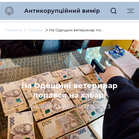
Антикорупційний вимір
Головна
Новини
На Одещині ветеринар попався на хабарі
На Одещині ветеринар
попався на хабарі
КАТЕРИНА МАДЕНС
|
22.02.2023