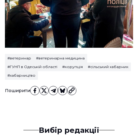
#ветеринар
#ветеринарна медицина
#ГУНП в Одеській області
#корупція
#сільський хабарник
#хабарництво
Поширити
Вибір редакції