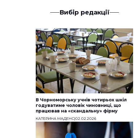
Вибір редакції
В Чорноморську учнів чотирьох шкіл
годуватиме чоловік чиновниці, що
працював на «скандальну» фірму
КАТЕРИНА МАДЕНС
|
02.02.2026