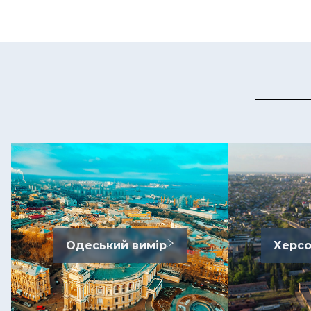
Одеський вимір
Херсо