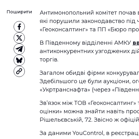
Поширити
Антимонопольний комітет почав в
які порушили законодавство під ч
«Геоконсалтинг» та ПП «Бюро прое
В Південному відділенні АМКУ
в
антиконкурентних узгоджених дій
торгів.
Загалом обидві фірми конкурув
Здебільшого це були аукціони, о
«Укртранснафта» (через «Південн
Зв’язок між ТОВ «Геоконсалтинг» 
оцінки» можна знайти навіть про
Рішельєвській, 72. Звісно ж офіці
За даними YouControl, в реєстра