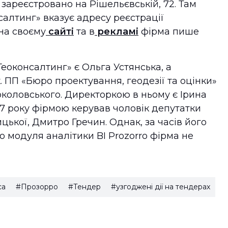
 зареєстровано на Рішельєвській, 72. Там
салтинг» вказує адресу реєстрації
на своєму
сайті
та в
рекламі
фірма пише
оконсалтинг» є Ольга Устянська, а
ПП «Бюро проектування, геодезії та оцінки»
коловського. Директоркою в ньому є Ірина
17 року фірмою керував чоловік депутатки
ької, Дмитро Гречин. Однак, за часів його
 модуля аналітики BI Prozorro фірма не
са
#Прозорро
#Тендер
#узгоджені дії на тендерах