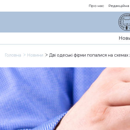
Про нас
Редакційна
Нов
Головна
Новини
Дві одеські фірми попалися на схемах 