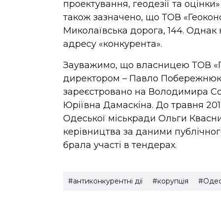
проектування, геодезії та оцінки»
також зазначено, що ТОВ «Геокон
Миколаївська дорога, 144. Однак 
адресу «конкурента».
Зауважимо, що власницею ТОВ «Ге
директором – Павло Побережнюк. 
зареєстровано на Володимира Со
Юріївна Дамаскіна. До травня 20
Одеської міськради Ольги Квасниц
керівництва за даними публічного
брала участі в тендерах.
#антиконкурентні дії
#корупція
#Оде