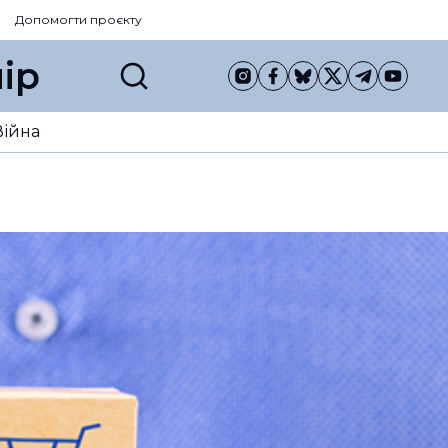
Допомогти проєкту
ір
Війна