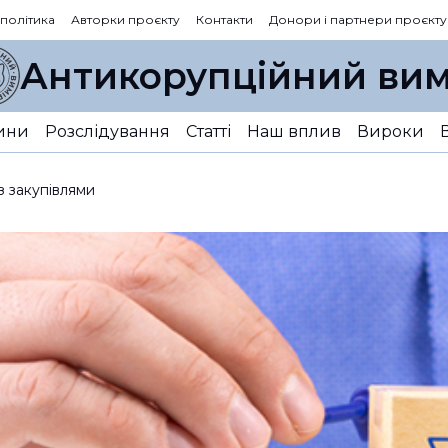
 політика
Авторки проєкту
Контакти
Донори і партнери проєкту
Антикорупційний вим
ини
Розслідування
Статті
Наш вплив
Вироки
з закупівлями