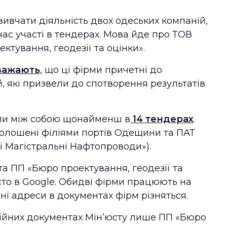
ивчати діяльність двох одеських компаній,
ас участі в тендерах. Мова йде про ТОВ
ктування, геодезії та оцінки».
важають
, що ці фірми причетні до
, які призвели до спотворення результатів
али між собою щонайменш в
14 тендерах
.
голошені філіями портів Одещини та ПАТ
і Магістральні Нафтопроводи»).
та ПП «Бюро проектування, геодезії та
сто в Google. Обидві фірми працюють на
йні адреси в документах фірм різняться.
ційних документах Мін’юсту лише ПП «Бюро