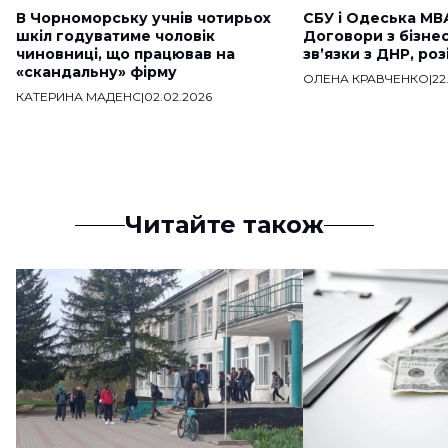
В Чорноморську учнів чотирьох
СБУ і Одеська МВ
шкіл годуватиме чоловік
Договори з бізне
чиновниці, що працював на
звʼязки з ДНР, ро
«скандальну» фірму
ОЛЕНА КРАВЧЕНКО
|
22
КАТЕРИНА МАДЕНС
|
02.02.2026
Читайте також