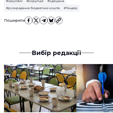
#закупівлі
#корупція
#одещина
#розкрадання бюджетних коштів
#Тендер
Поширити
Вибір редакції