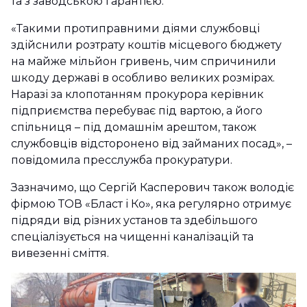
та з заводською гарантією.
«Такими протиправними діями службовці
здійснили розтрату коштів місцевого бюджету
на майже мільйон гривень, чим спричинили
шкоду державі в особливо великих розмірах.
Наразі за клопотанням прокурора керівник
підприємства перебуває під вартою, а його
спільниця – під домашнім арештом, також
службовців відсторонено від займаних посад», –
повідомила пресслужба прокуратури.
Зазначимо, що Сергій Касперович також володіє
фірмою ТОВ «Бласт і Ко», яка регулярно отримує
підряди від різних установ та здебільшого
спеціалізується на чищенні каналізацій та
вивезенні сміття.