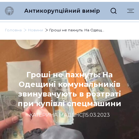
Антикорупційний вимір
Головна
Новини
Гроші не пахнуть: На Одещині комунальників звинувачують в розтраті при купівлі спецмашини
Гроші не пахнуть: На
Одещині комунальників
звинувачують в розтраті
при купівлі спецмашини
КАТЕРИНА МАДЕНС
|
15.03.2023