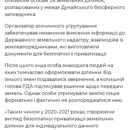
близьким особам 28 земельних ділянок,
розташованих у межах Дунайського біосферного
заповідника.
Організатор злочинного угрупування
забезпечував незаконне внесення інформації до
Державного земельного кадастру, взаємодіяв із
землевпорядниками, які виготовляли
документи для безплатної її приватизації.
Після цього інша особа знаходила людей на
яких тимчасово оформлювали ділянки. Від
їхнього імені подавалися звернення, а колишній
голова РДА підписував рішення щодо передачі
земель. Однак особи отримували землю лише
формально і фактично не розпоряджалися нею.
«Таким чином у 2020-2021 роках, створюючи
вигляд безоплатної приватизації земельних
ділянок для індивідуального дачного