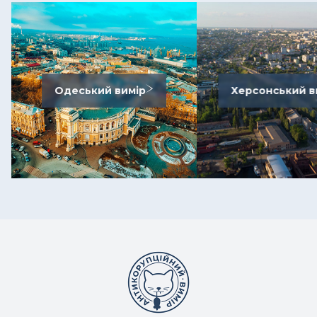
Одеський вимір
Херсонський в