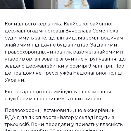
Колишнього керівника Кілійської районної
державної адміністрації Вячеслава Семенюка
судитимуть за те, що він виділяв землі родичам і
знайомим під дачне будівництво. За даними
правоохоронців, чиновник разом зі знайомими
утворив організоване злочинне угрупування, що
завдало державі збитки у розмірі 9 млн грн. Про
це повідомляє пресслужба Національної поліції
України.
Експосадовцю інкримінують зловживання
службовим становищем та шахрайство.
Правоохоронці встановили, що екскерівник
РДА діяв як співорганізатор у складі групи з
трьох осіб. Вони передали у приватну власність