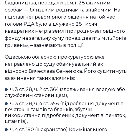
будівництва, передали землі 28 фізичним
особам — близьким родичам та знайомим. На
підставі неправомірного рішення на той час
голови РДА було відчужено 28 тисяч
квадратних метрів землі природно-заповідного
фонду на загальну суму понад дев’ять мільйонів
гривень», – зазначають в поліції.
Одеською обласною прокуратурою вже
направлено до суду обвинувальний акт
відносно Вячеслава Семенюка. Його судитимуть
за вчинення таких злочинів:
ч. 3 ст. 28, ч. 2 ст. 364 (зловживання владою або
службовим становищем),
ч. 3 ст. 28, ч. 4 ст. 358 (підроблення документів,
печаток, штампів та бланків, збут чи
використання підроблених документів, печаток,
штампів),
ч. 4 ст. 190 (шахрайство) Кримінального