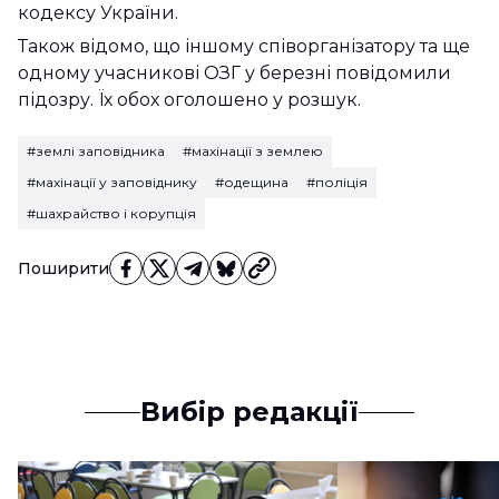
кодексу України.
Також відомо, що іншому співорганізатору та ще
одному учасникові ОЗГ у березні повідомили
підозру. Їх обох оголошено у розшук.
#землі заповідника
#махінації з землею
#махінації у заповіднику
#одещина
#поліція
#шахрайство і корупція
Поширити
Вибір редакції