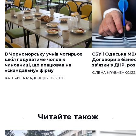
В Чорноморську учнів чотирьох
СБУ і Одеська МВ
шкіл годуватиме чоловік
Договори з бізне
чиновниці, що працював на
звʼязки з ДНР, ро
«скандальну» фірму
ОЛЕНА КРАВЧЕНКО
|
22
КАТЕРИНА МАДЕНС
|
02.02.2026
Читайте також