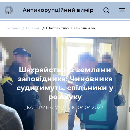
Антикорупційний вимір
Головна
Новини
Шахрайство із землями заповідника: Чиновника судитимуть, спільники у розшуку
Шахрайство із землями
заповідника: Чиновника
судитимуть, спільники у
розшуку
КАТЕРИНА МАДЕНС
|
04.04.2023