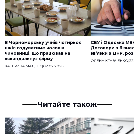
В Чорноморську учнів чотирьох
СБУ і Одеська МВ
шкіл годуватиме чоловік
Договори з бізне
чиновниці, що працював на
звʼязки з ДНР, ро
«скандальну» фірму
ОЛЕНА КРАВЧЕНКО
|
22
КАТЕРИНА МАДЕНС
|
02.02.2026
Читайте також