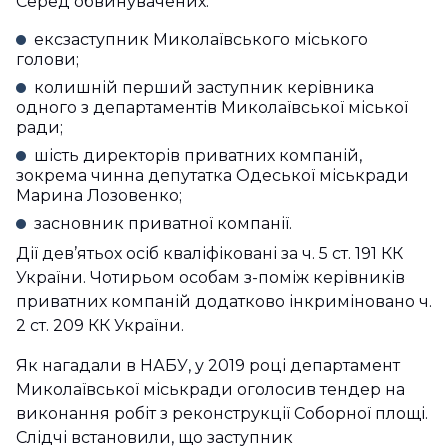
Серед обвинувачених:
ексзаступник Миколаївського міського
голови;
колишній перший заступник керівника
одного з департаментів Миколаївської міської
ради;
шість директорів приватних компаній,
зокрема чинна депутатка Одеської міськради
Марина Лозовенко;
засновник приватної компанії.
Дії дев’ятьох осіб кваліфіковані за ч. 5 ст. 191 КК
України. Чотирьом особам з-поміж керівників
приватних компаній додатково інкриміновано ч.
2 ст. 209 КК України.
Як нагадали в НАБУ, у 2019 році департамент
Миколаївської міськради оголосив тендер на
виконання робіт з реконструкції Соборної площі.
Слідчі встановили, що заступник