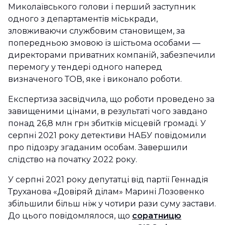
Миколаївського голови і перший заступник
одного з департаментів міськради,
зловживаючи службовим становищем, за
попередньою змовою із шістьома особами —
директорами приватних компаній, забезпечили
перемогу у тендері одного наперед
визначеного ТОВ, яке і виконало роботи.
Експертиза засвідчила, що роботи проведено за
завищеними цінами, в результаті чого завдано
понад 26,8 млн грн збитків місцевій громаді. У
серпні 2021 року детективи НАБУ повідомили
про підозру згаданим особам. Завершили
слідство на початку 2022 року.
У серпні 2021 року депутатці від партії Геннадія
Труханова «Довіряй ділам» Марині Лозовенко
збільшили більш ніж у чотири рази суму застави.
До цього повідомлялося, що
соратницю