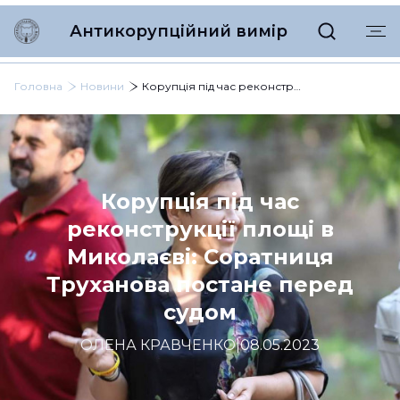
Антикорупційний вимір
Головна
Новини
Корупція під час реконструкції площі в Миколаєві: Соратниця Труханова постане перед судом
Корупція під час
реконструкції площі в
Миколаєві: Соратниця
Труханова постане перед
судом
ОЛЕНА КРАВЧЕНКО
|
08.05.2023