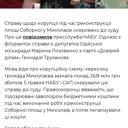
Справу щодо корупції під час реконструкції
площі Соборної у Миколаєві скеровано до суду.
Про це
повідомила
пресслужба НАБУ. Однією з
фігуранток справи є депутатка Одеської
міськради Марина Лозовенко з партії «Довіряй
ділам» Геннадія Труханова.
Мова йде про корупційну схему, через яку
громада Миколаєва зазнала понад 26,8 млн грн
збитків. 5 травня НАБУ і САП скерували цю
справу до суду. Правоохоронці вважають, що
підозрювані заволоділи бюджетними коштами
під час виконання робіт з реконструкції
Соборної площі у Миколаїв, а потім легалізували
ці кошти.