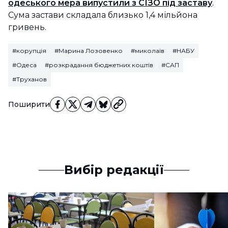
одеського мера випустили з СІЗО під заставу
.
Сума застави складала близько 1,4 мільйона
гривень.
#корупція
#Марина Лозовенко
#миколаїв
#НАБУ
#Одеса
#розкрадання бюджетних коштів
#САП
#Труханов
Поширити
Вибір редакції