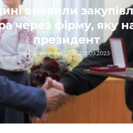
ині виявили закупівлі
ра через фірму, яку 
президент
КАТЕРИНА МАДЕНС
|
02.09.2023