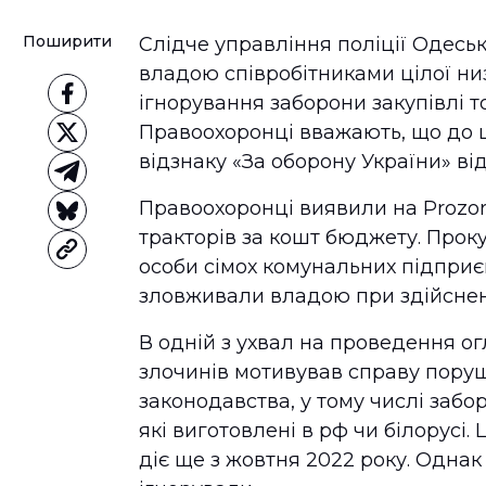
Поширити
Слідче управління поліції Одесь
владою співробітниками цілої ни
ігнорування заборони закупівлі то
Правоохоронці вважають, що до ц
відзнаку «За оборону України» ві
Правоохоронці виявили на Prozorr
тракторів за кошт бюджету. Прок
особи сімох комунальних підпри
зловживали владою при здійсненн
В одній з ухвал на проведення ог
злочинів мотивував справу пор
законодавства, у тому числі забо
які виготовлені в рф чи білорусі.
діє ще з жовтня 2022 року. Однак