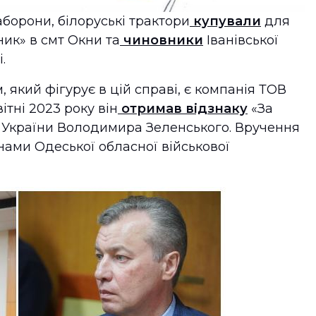
аборони, білоруські трактори
купували
для
ик» в смт Окни та
чиновники
Іванівської
.
 який фігурує в цій справі, є компанія ТОВ
ітні 2023 року він
отримав відзнаку
«За
а України Володимира Зеленського. Вручення
інами Одеської обласної військової