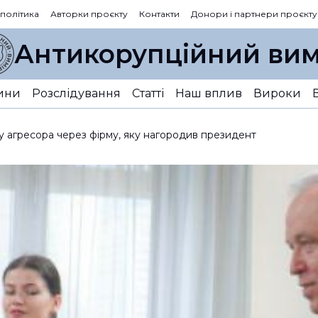
 політика
Авторки проєкту
Контакти
Донори і партнери проєкту
Антикорупційний вим
ини
Розслідування
Статті
Наш вплив
Вироки
 у агресора через фірму, яку нагородив президент