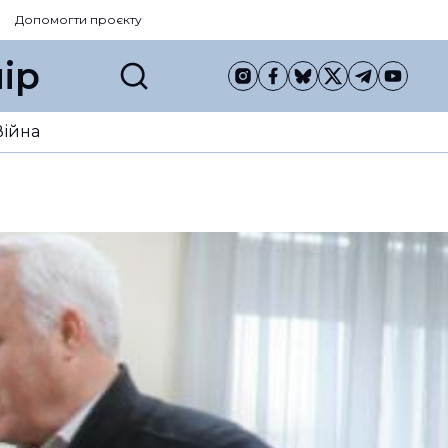
Допомогти проєкту
ір
Війна