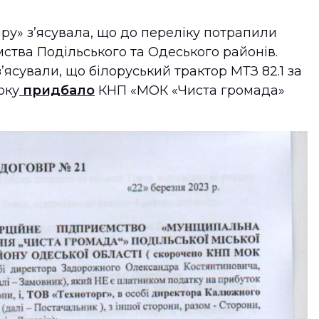
ру» зʼясувала, що до переліку потрапили
ства Подільського та Одеського районів.
’ясували, що білоруський трактор МТЗ 82.1 за
оку
придбало
КНП «МОК «Чиста громада»