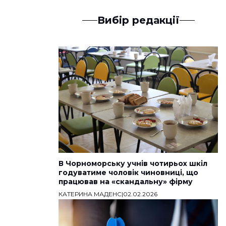
Вибір редакції
В Чорноморську учнів чотирьох шкіл
годуватиме чоловік чиновниці, що
працював на «скандальну» фірму
КАТЕРИНА МАДЕНС
|
02.02.2026