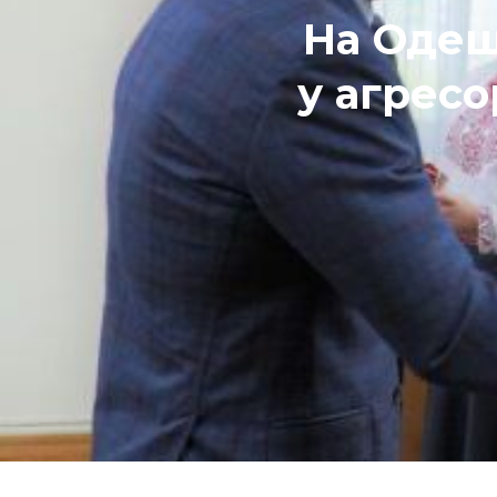
На Одещ
у агресо