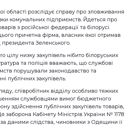
кої області розслідує справу про зловживання
зки комунальних підприємств. Йдеться про
варів з російської федерації та білорусі.
ього причетна фірма, власник якої отримав
д президента Зеленського.
o цілу низку закупівель нібито білоруських
уратура та поліція вважають, що службові
ємств порушували законодавство та
і публічних закупівель.
ляду, співробітник відділу особливо тяжких
ушенням службовцями вимог бюджетного
рону здійснення публічних закупівель товарів,
 Ця заборона Кабінету Міністрів України № 1178
 за даними слідства, чиновники з Одещини її