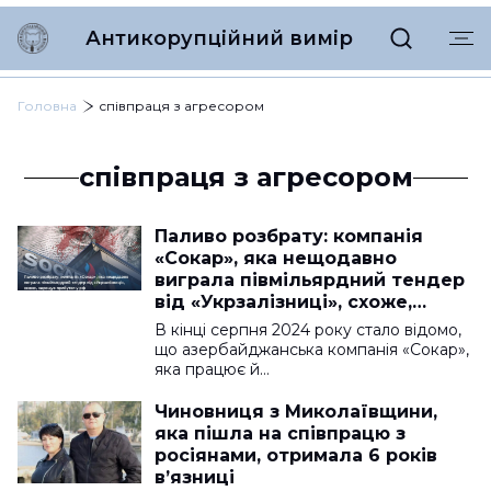
Антикорупційний вимір
Головна
співпраця з агресором
співпраця з агресором
Паливо розбрату: компанія
«Сокар», яка нещодавно
виграла півмільярдний тендер
від «Укрзалізниці», схоже,
нарощує прибутки у рф
В кінці серпня 2024 року стало відомо,
що азербайджанська компанія «Сокар»,
яка працює й…
Чиновниця з Миколаївщини,
яка пішла на співпрацю з
росіянами, отримала 6 років
в’язниці