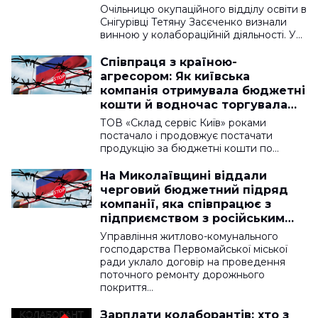
Очільницю окупаційного відділу освіти в
Снігурівці Тетяну Засєченко визнали
винною у колабораційній діяльності. У…
Співпраця з країною-
агресором: Як київська
компанія отримувала бюджетні
кошти й водночас торгувала
російськими товарами
ТОВ «Склад сервіс Київ» роками
постачало і продовжує постачати
продукцію за бюджетні кошти по…
На Миколаївщині віддали
черговий бюджетний підряд
компанії, яка співпрацює з
підприємством з російським
власником
Управління житлово-комунального
господарства Первомайської міської
ради уклало договір на проведення
поточного ремонту дорожнього
покриття…
Зарплати колаборантів: хто з