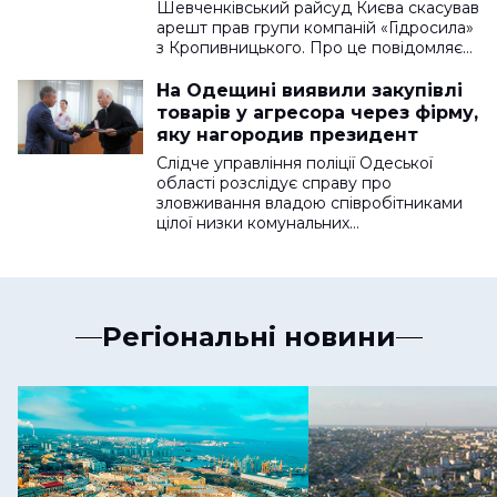
держзраду
Шевченківський райсуд Києва скасував
арешт прав групи компаній «Гідросила»
з Кропивницького. Про це повідомляє…
На Одещині виявили закупівлі
товарів у агресора через фірму,
яку нагородив президент
Слідче управління поліції Одеської
області розслідує справу про
зловживання владою співробітниками
цілої низки комунальних…
Регіональні новини