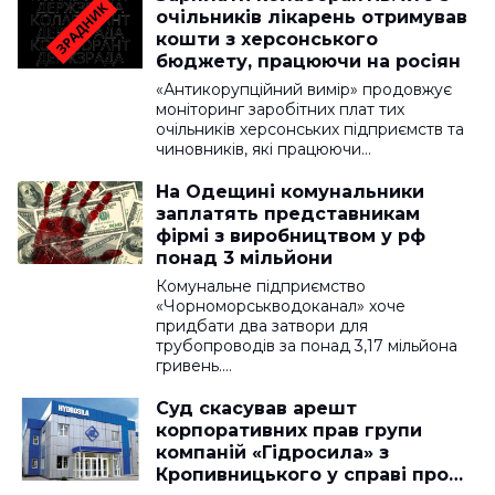
очільників лікарень отримував
кошти з херсонського
бюджету, працюючи на росіян
«Антикорупційний вимір» продовжує
моніторинг заробітних плат тих
очільників херсонських підприємств та
чиновників, які працюючи…
На Одещині комунальники
заплатять представникам
фірмі з виробництвом у рф
понад 3 мільйони
Комунальне підприємство
«Чорноморськводоканал» хоче
придбати два затвори для
трубопроводів за понад 3,17 мільйона
гривень.…
Суд скасував арешт
корпоративних прав групи
компаній «Гідросила» з
Кропивницького у справі про