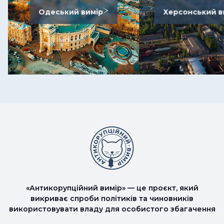
Одеський вимір
Херсонський в
«Антикорупційний вимір» — це проєкт, який
викриває спроби політиків та чиновників
використовувати владу для особистого збагачення