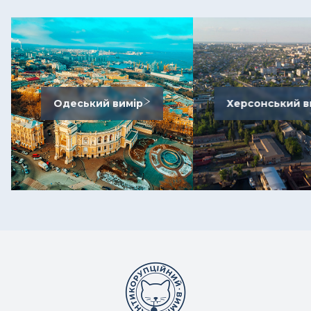
Одеський вимір
Херсонський в