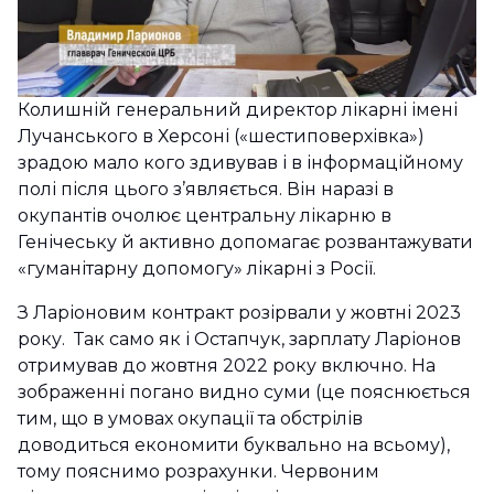
Колишній генеральний директор лікарні імені
Лучанського в Херсоні («шестиповерхівка»)
зрадою мало кого здивував і в інформаційному
полі після цього з’являється. Він наразі в
окупантів очолює центральну лікарню в
Генічеську й активно допомагає розвантажувати
«гуманітарну допомогу» лікарні з Росії.
З Ларіоновим контракт розірвали у жовтні 2023
року. Так само як і Остапчук, зарплату Ларіонов
отримував до жовтня 2022 року включно. На
зображенні погано видно суми (це пояснюється
тим, що в умовах окупації та обстрілів
доводиться економити буквально на всьому),
тому пояснимо розрахунки. Червоним