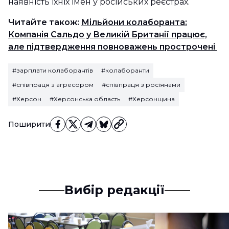
наявність їхніх імен у російських реєстрах.
Читайте також:
Мільйони колаборанта:
Компанія Сальдо у Великій Британії працює,
але підтвердження повноважень прострочені
#зарплати колаборантів
#колаборанти
#співпраця з агресором
#співпраця з росіянами
#Херсон
#Херсонська область
#Херсонщина
Поширити
Вибір редакції