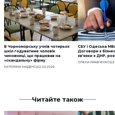
В Чорноморську учнів чотирьох
СБУ і Одеська МВ
шкіл годуватиме чоловік
Договори з бізне
чиновниці, що працював на
звʼязки з ДНР, ро
«скандальну» фірму
ОЛЕНА КРАВЧЕНКО
|
22
КАТЕРИНА МАДЕНС
|
02.02.2026
Читайте також