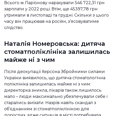
Всього ж Ларіонову нарахували 546 722,31 грн
зарплати у 2022 році. Втім, ще 45397,78 грн
утримали в листопаді та грудні. Скільки з цього
часу він працював на росіян, з’ясовуватиме
слідство.
Наталія Номеровська: дитяча
стоматполіклініка залишилась
майже ні з чим
Після деокупації Херсона Збройними силами
України виявилось, що дитяча стоматологічна
поліклініка залишилась майже ні з чим:
директорка зникла, лікарів також лишилось
мало – люди максимально убезпечували себе і
старались виїхати. Назрів навіть скандал з
об’єднанням зі стоматполіклінікою для
дорослих, адже ситуація в місті потребувала