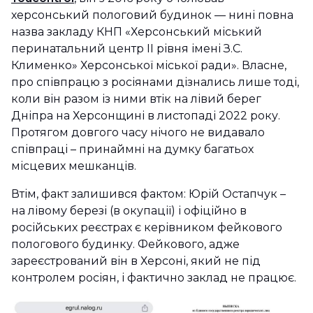
херсонський пологовий будинок — нині повна
назва закладу КНП «Херсонський міський
перинатальний центр ІІ рівня імені З.С.
Клименко» Херсонської міської ради». Власне,
про співпрацю з росіянами дізнались лише тоді,
коли він разом із ними втік на лівий берег
Дніпра на Херсонщині в листопаді 2022 року.
Протягом довгого часу нічого не видавало
співпраці – принаймні на думку багатьох
місцевих мешканців.
Втім, факт залишився фактом: Юрій Остапчук –
на лівому березі (в окупації) і офіційно в
російських реєстрах є керівником фейкового
пологового будинку. Фейкового, адже
зареєстрований він в Херсоні, який не під
контролем росіян, і фактично заклад не працює.