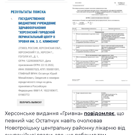
Херсонське видання «Гривна»
повідомляє
, що
певний час Остапчук навіть очолював
Новотроїцьку центральну районну лікарню від