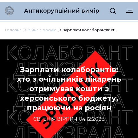
Антикорупційний вимір
Головна
Війна з росією
Зарплати колаборантів: хто з очільників лікарень отримував кошти з херсонського бюджету, працюючи на росіян
Зарплати колаборантів:
хто з очільників лікарень
отримував кошти з
херсонського бюджету,
працюючи на росіян
ЄВГЕНІЯ ВІРЛИЧ
|
04.12.2023