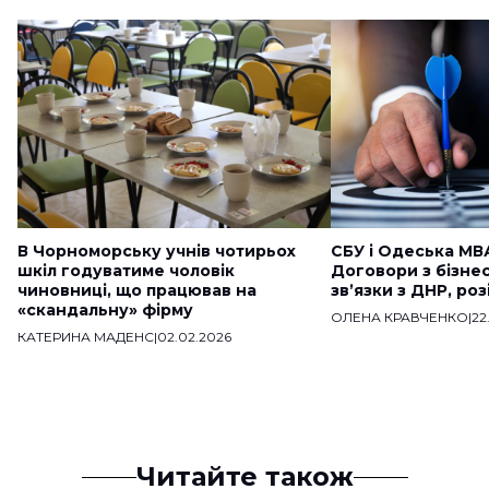
В Чорноморську учнів чотирьох
СБУ і Одеська МВ
шкіл годуватиме чоловік
Договори з бізне
чиновниці, що працював на
звʼязки з ДНР, ро
«скандальну» фірму
ОЛЕНА КРАВЧЕНКО
|
22
КАТЕРИНА МАДЕНС
|
02.02.2026
Читайте також