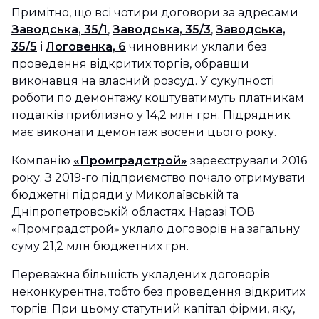
Примітно, що всі чотири договори за адресами
Заводська, 35/1
,
Заводська, 35/3
,
Заводська,
35/5
і
Логовенка, 6
чиновники уклали без
проведення відкритих торгів, обравши
виконавця на власний розсуд. У сукупності
роботи по демонтажу коштуватимуть платникам
податків приблизно у 14,2 млн грн. Підрядник
має виконати демонтаж восени цього року.
Компанію
«Промградстрой»
зареєстрували 2016
року. З 2019-го підприємство почало отримувати
бюджетні підряди у Миколаївській та
Дніпропетровській областях. Наразі ТОВ
«Промградстрой» уклало договорів на загальну
суму 21,2 млн бюджетних грн.
Переважна більшість укладених договорів
неконкурентна, тобто без проведення відкритих
торгів. При цьому статутний капітал фірми, яку,