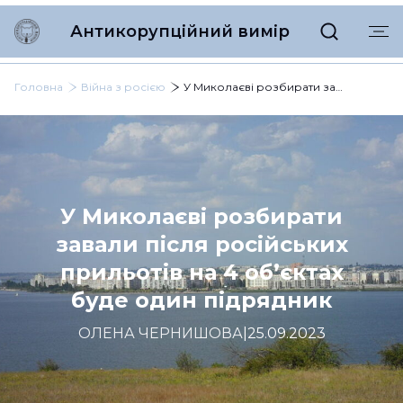
Антикорупційний вимір
Головна
Війна з росією
У Миколаєві розбирати завали після російських прильотів на 4 об’єктах буде один підрядник
У Миколаєві розбирати
завали після російських
прильотів на 4 об’єктах
буде один підрядник
ОЛЕНА ЧЕРНИШОВА
|
25.09.2023