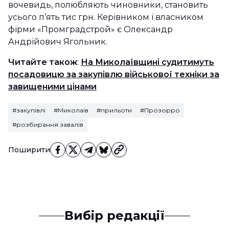
вочевидь, полюбляють чиновники, становить
усього п’ять тис грн. Керівником і власником
фірми «Промградстрой» є Олександр
Андрійович Ягольник.
Читайте також
:
На Миколаївщині судитимуть
посадовицю за закупівлю військової техніки за
завищеними цінами
#закупівлі
#Миколаїв
#прильоти
#Прозорро
#розбирання завалів
Поширити
Вибір редакції