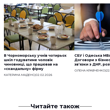
В Чорноморську учнів чотирьох
СБУ і Одеська МВ
шкіл годуватиме чоловік
Договори з бізне
чиновниці, що працював на
звʼязки з ДНР, ро
«скандальну» фірму
ОЛЕНА КРАВЧЕНКО
|
22
КАТЕРИНА МАДЕНС
|
02.02.2026
Читайте також