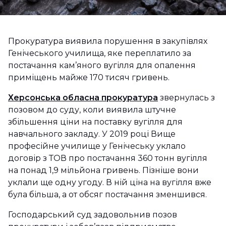
Прокуратура виявила порушення в закупівлях
Генічеського училища, яке переплатило за
постачання кам’яного вугілля для опалення
приміщень майже 170 тисяч гривень.
Херсонська обласна прокуратура
звернулась з
позовом до суду, коли виявила штучне
збільшення ціни на поставку вугілля для
навчального закладу. У 2019 році Вище
професійне училище у Генічеську уклало
договір з ТОВ про постачання 360 тонн вугілля
на понад 1,9 мільйона гривень. Пізніше вони
уклали ще одну угоду. В ній ціна на вугілля вже
була більша, а от обсяг постачання зменшився.
Господарський суд задовольнив позов