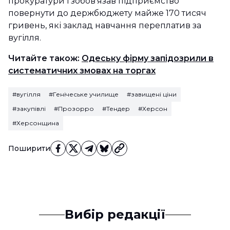
прокуратури і зобов’язав підприємство
повернути до держбюджету майже 170 тисяч
гривень, які заклад навчання переплатив за
вугілля.
Читайте також:
Одеську фірму запідозрили в
систематичних змовах на торгах
#вугілля
#Генічеське училище
#завищені ціни
#закупівлі
#Прозорро
#Тендер
#Херсон
#Херсонщина
Поширити
Вибір редакції