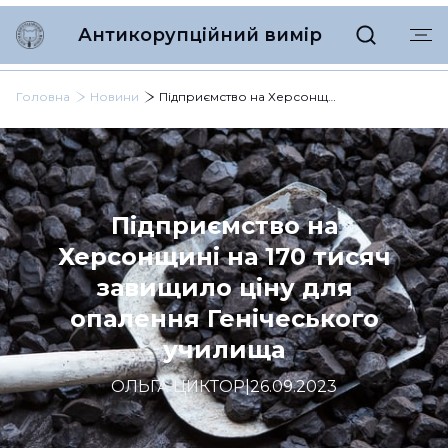
Антикорупційний вимір
Головна
Новини
Підприємство на Херсонщині на 170 тисяч завищило ціну для опалення Генічеського училища
Підприємство на
Херсонщині на 170 тисяч
завищило ціну для
опалення Генічеського
училища
ОЛЬГА ЦИКТОР
|
26.09.2023