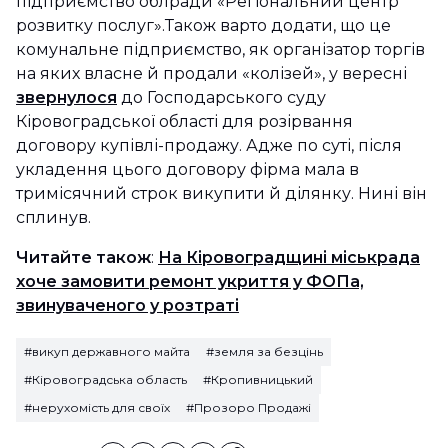
підприємство облради «Регіональний центр
розвитку послуг».Також варто додати, що це
комунальне підприємство, як організатор торгів
на яких власне й продали «колізей», у вересні
звернулося
до Господарського суду
Кіровоградської області для розірвання
договору купівлі-продажу. Адже по суті, після
укладення цього договору фірма мала в
тримісячний строк викупити й ділянку. Нині він
сплинув.
Читайте також
:
На Кіровоградщині міськрада
хоче замовити ремонт укриття у ФОПа,
звинуваченого у розтраті
#викуп державного майта
#земля за безцінь
#Кіровоградська область
#Кропивницький
#нерухомість для своїх
#Прозоро Продажі