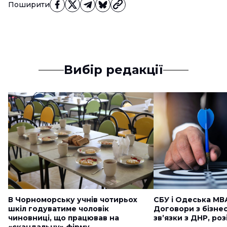
Поширити
Вибір редакції
В Чорноморську учнів чотирьох
СБУ і Одеська МВ
шкіл годуватиме чоловік
Договори з бізне
чиновниці, що працював на
звʼязки з ДНР, ро