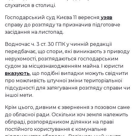
слухатися в столиці.
Господарський суд Києва 11 вересня
узяв
справу до розгляду та призначив підготовче
засідання на листопад.
Водночас ч. 3 ст. 30 ГПК у чинній редакції
передбачає, що спори, які виникають з приводу
нерухомості, розглядаються господарським
судом за місцезнаходженням майна. І юристи
вказують
, що подібні випадки можуть свідчити
про можливість штучної зміни територіальної
підсудності для затягування розгляду справи чи
іншої мети.
Крім цього, дивним є звернення з позовом саме
до обласної ради. Оскільки хоч земля належить
облраді, розпорядником ділянки на праві
постійного користування є комунальне