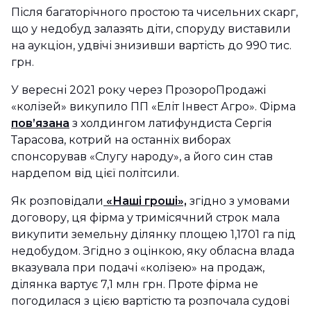
Після багаторічного простою та чисельних скарг,
що у недобуд залазять діти, споруду виставили
на аукціон, удвічі знизивши вартість до 990 тис.
грн.
У вересні 2021 року через ПрозороПродажі
«колізей» викупило ПП «Еліт Інвест Агро». Фірма
пов’язана
з холдингом латифундиста Сергія
Тарасова, котрий на останніх виборах
спонсорував «Слугу народу», а його син став
нардепом від цієї політсили.
Як розповідали
«Наші гроші»,
згідно з умовами
договору, ця фірма у тримісячний строк мала
викупити земельну ділянку площею 1,1701 га під
недобудом. Згідно з оцінкою, яку обласна влада
вказувала при подачі «колізею» на продаж,
ділянка вартує 7,1 млн грн. Проте фірма не
погодилася з цією вартістю та розпочала судові