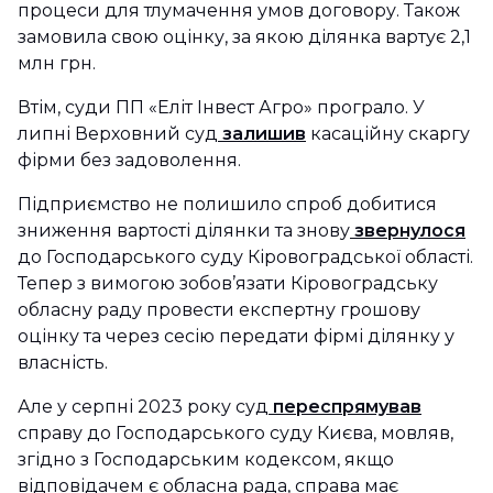
процеси для тлумачення умов договору. Також
замовила свою оцінку, за якою ділянка вартує 2,1
млн грн.
Втім, суди ПП «Еліт Інвест Агро» програло. У
липні Верховний суд
залишив
касаційну скаргу
фірми без задоволення.
Підприємство не полишило спроб добитися
зниження вартості ділянки та знову
звернулося
до Господарського суду Кіровоградської області.
Тепер з вимогою зобов’язати Кіровоградську
обласну раду провести експертну грошову
оцінку та через сесію передати фірмі ділянку у
власність.
Але у серпні 2023 року суд
переспрямував
справу до Господарського суду Києва, мовляв,
згідно з Господарським кодексом, якщо
відповідачем є обласна рада, справа має