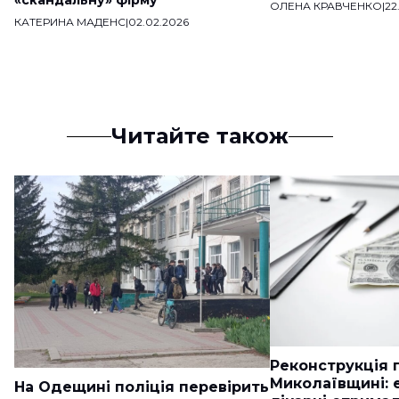
«скандальну» фірму
ОЛЕНА КРАВЧЕНКО
|
22
КАТЕРИНА МАДЕНС
|
02.02.2026
Читайте також
Реконструкція п
Миколаївщині: 
На Одещині поліція перевірить