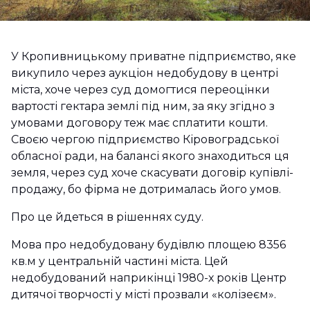
У Кропивницькому приватне підприємство, яке
викупило через аукціон недобудову в центрі
міста, хоче через суд домогтися переоцінки
вартості гектара землі під ним, за яку згідно з
умовами договору теж має сплатити кошти.
Своєю чергою підприємство Кіровоградської
обласної ради, на балансі якого знаходиться ця
земля, через суд хоче скасувати договір купівлі-
продажу, бо фірма не дотрималась його умов.
Про це йдеться в рішеннях суду.
Мова про недобудовану будівлю площею 8356
кв.м у центральній частині міста. Цей
недобудований наприкінці 1980-х років Центр
дитячої творчості у місті прозвали «колізеєм».