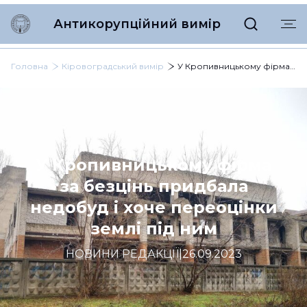
Антикорупційний вимір
Головна
Кіровоградський вимір
У Кропивницькому фірма за безцінь придбала недобуд і хоче переоцінки землі під ним
У Кропивницькому фірма
за безцінь придбала
недобуд і хоче переоцінки
землі під ним
НОВИНИ РЕДАКЦІЇ
|
26.09.2023