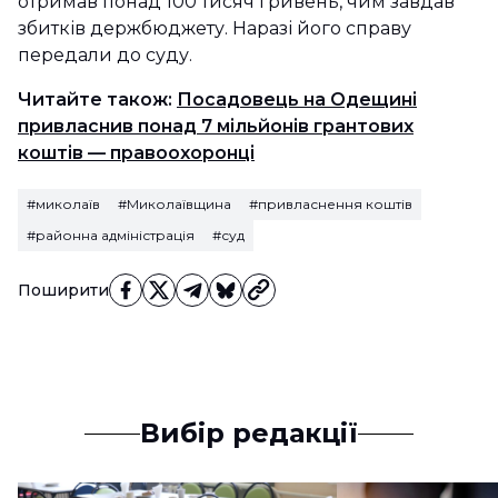
отримав понад 100 тисяч гривень, чим завдав
збитків держбюджету. Наразі його справу
передали до суду.
Читайте також:
Посадовець на Одещині
привласнив понад 7 мільйонів грантових
коштів — правоохоронці
#миколаїв
#Миколаївщина
#привласнення коштів
#районна адміністрація
#суд
Поширити
Вибір редакції