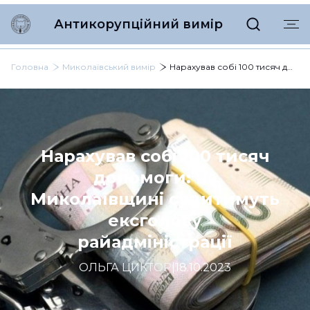
Антикорупційний вимір
Головна
Миколаївський вимір
Нарахував собі 100 тисяч допомоги: на Миколаївщині судитимуть ексголову райадміністрації
Нарахував собі 100 тисяч
допомоги: на
Миколаївщині судитимуть
ексголову
райадміністрації
ОЛЬГА ЦИКТОР
|
18.10.2023