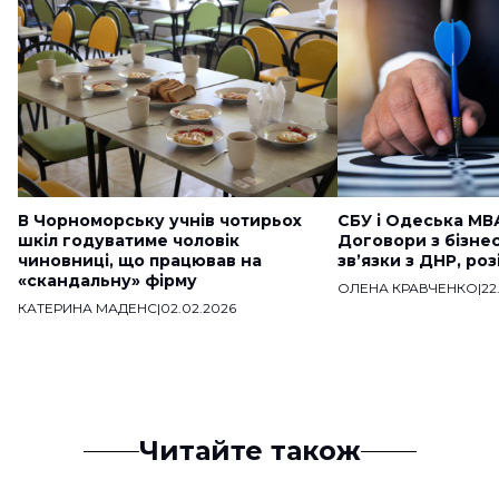
В Чорноморську учнів чотирьох
СБУ і Одеська МВ
шкіл годуватиме чоловік
Договори з бізне
чиновниці, що працював на
звʼязки з ДНР, ро
«скандальну» фірму
ОЛЕНА КРАВЧЕНКО
|
22
КАТЕРИНА МАДЕНС
|
02.02.2026
Читайте також