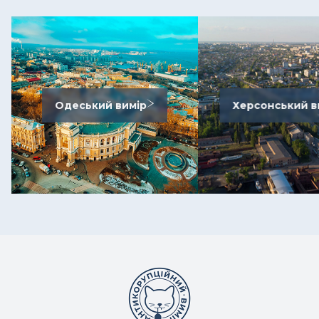
Одеський вимір
Херсонський в