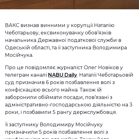
ВАКС визнав винними у корупції Наталію
Чеботарьову, ексвиконувачку обов’язків
начальника Державної податкової служби в
Одеській області, та її заступника Володимира
Мосійчука.
Про це повідомляє журналіст Олег Новіков у
телеграм каналі
NABU Daily
. Наталії Чеботарьовій
суд призначив 6 років позбавлення волі з
конфіскацією всього майна. Також їй
заборонили обіймати посади, пов’язані з
адміністративно-господарською діяльністю на 3
роки, і позбавили 5 рангу держслужбовця.
Її заступнику Володимиру Мосійчуку
призначили 5 років позбавлення волі з