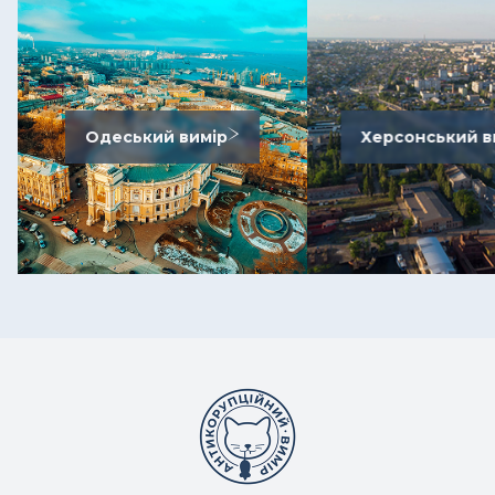
Одеський вимір
Херсонський в