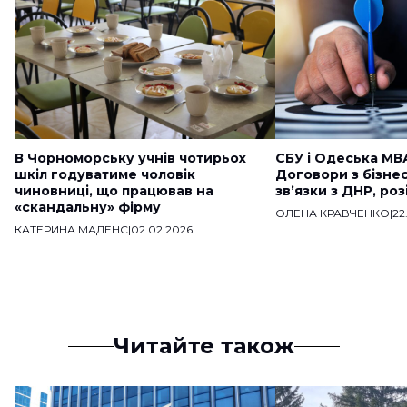
В Чорноморську учнів чотирьох
СБУ і Одеська МВ
шкіл годуватиме чоловік
Договори з бізне
чиновниці, що працював на
звʼязки з ДНР, ро
«скандальну» фірму
ОЛЕНА КРАВЧЕНКО
|
22
КАТЕРИНА МАДЕНС
|
02.02.2026
Читайте також