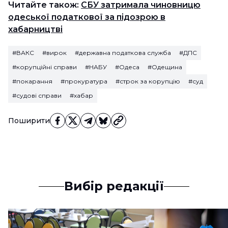
Читайте також:
СБУ затримала чиновницю
одеської податкової за підозрою в
хабарництві
#ВАКС
#вирок
#державна податкова служба
#ДПС
#корупційні справи
#НАБУ
#Одеса
#Одещина
#покарання
#прокуратура
#строк за корупцію
#суд
#судові справи
#хабар
Поширити
Вибір редакції