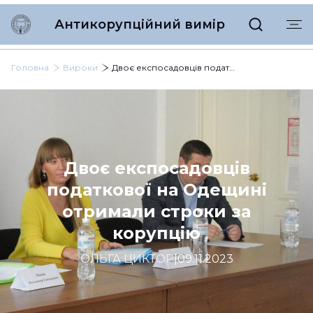
Антикорупційний вимір
Головна
Вироки
Двоє експосадовців податкової на Одещині отримали строки за корупцію
Двоє експосадовців
податкової на Одещині
отримали строки за
корупцію
ОЛЬГА ЦИКТОР
|
09.11.2023