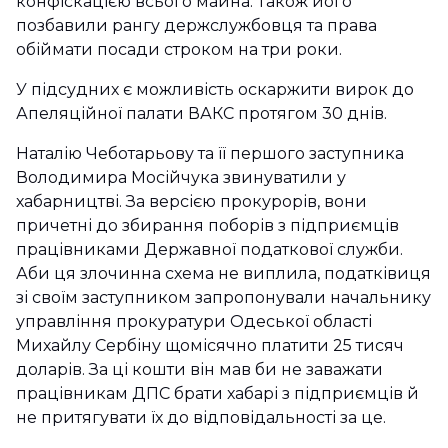
конфіскацією всього майна. Також його
позбавили рангу держслужбовця та права
обіймати посади строком на три роки.
У підсудних є можливість оскаржити вирок до
Апеляційної палати ВАКС протягом 30 днів.
Наталію Чеботарьову та її першого заступника
Володимира Мосійчука звинуватили у
хабарництві. За версією прокурорів, вони
причетні до збирання поборів з підприємців
працівниками Державної податкової служби.
Аби ця злочинна схема не виплила, податківиця
зі своїм заступником запропонували начальнику
управління прокуратури Одеської області
Михайлу Сербіну щомісячно платити 25 тисяч
доларів. За ці кошти він мав би не заважати
працівникам ДПС брати хабарі з підприємців й
не притягувати їх до відповідальності за це.