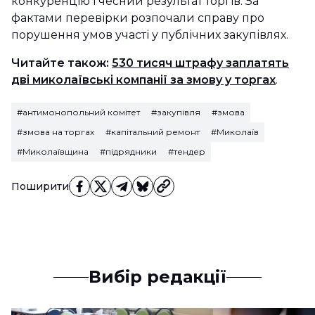
конкуренцію і чесний результат торгів. За
фактами перевірки розпочали справу про
порушення умов участі у публічних закупівлях.
Читайте також:
530 тисяч штрафу заплатять
дві миколаївські компанії за змову у торгах
.
#антимонопольний комітет
#закупівля
#змова
#змова на торгах
#капітальний ремонт
#Миколаїв
#Миколаївщина
#підрядники
#тендер
Поширити
Вибір редакції