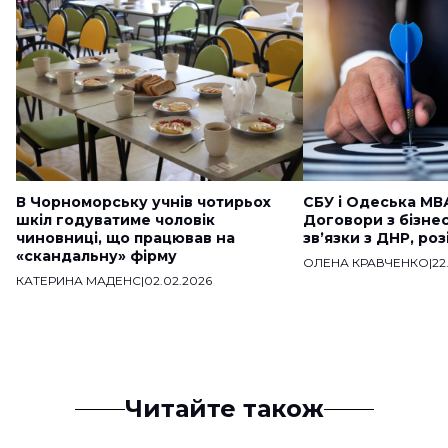
В Чорноморську учнів чотирьох
СБУ і Одеська МВ
шкіл годуватиме чоловік
Договори з бізне
чиновниці, що працював на
звʼязки з ДНР, ро
«скандальну» фірму
ОЛЕНА КРАВЧЕНКО
|
22
КАТЕРИНА МАДЕНС
|
02.02.2026
Читайте також