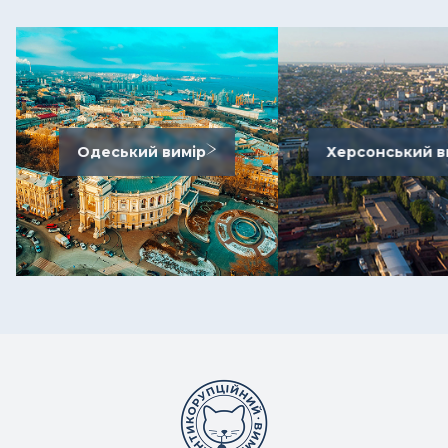
Одеський вимір
Херсонський в