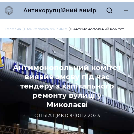
Антикорупційний вимір
Головна
Миколаївський вимір
Антимонопольний комітет виявив змову під час тендеру з капітального ремонту вулиці у Миколаєві
Антимонопольний комітет
виявив змову під час
тендеру з капітального
ремонту вулиці у
Миколаєві
ОЛЬГА ЦИКТОР
|
01.12.2023