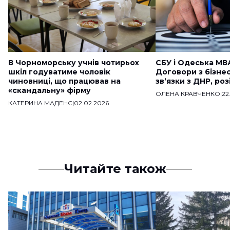
В Чорноморську учнів чотирьох
СБУ і Одеська МВ
шкіл годуватиме чоловік
Договори з бізне
чиновниці, що працював на
звʼязки з ДНР, ро
«скандальну» фірму
ОЛЕНА КРАВЧЕНКО
|
22
КАТЕРИНА МАДЕНС
|
02.02.2026
Читайте також