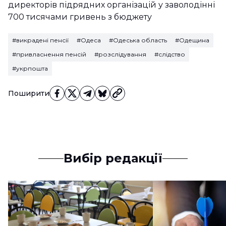
директорів підрядних організацій у заволодінні
700 тисячами гривень з бюджету
#викрадені пенсії
#Одеса
#Одеська область
#Одещина
#привласнення пенсій
#розслідування
#слідство
#укрпошта
Поширити
Вибір редакції