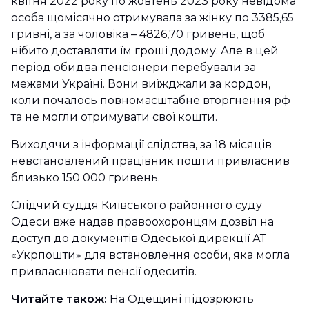
квітня 2022 року по жовтень 2023 року невідома
особа щомісячно отримувала за жінку по 3385,65
гривні, а за чоловіка – 4826,70 гривень, щоб
нібито доставляти їм гроші додому. Але в цей
період обидва пенсіонери перебували за
межами Україні. Вони виїжджали за кордон,
коли почалось повномасштабне вторгнення рф
та не могли отримувати свої кошти.
Виходячи з інформації слідства, за 18 місяців
невстановлений працівник пошти привласнив
близько 150 000 гривень.
Слідчий суддя Київського районного суду
Одеси вже надав правоохоронцям дозвіл на
доступ до документів Одеської дирекції АТ
«Укрпошти» для встановлення особи, яка могла
привласнювати пенсії одеситів.
Читайте також:
На Одещині підозрюють