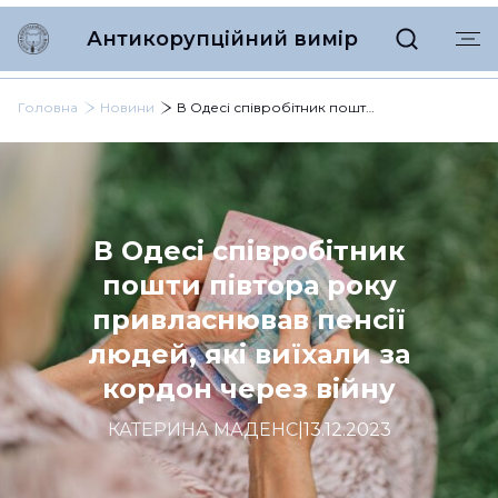
Антикорупційний вимір
Головна
Новини
В Одесі співробітник пошти півтора року привласнював пенсії людей, які виїхали за кордон через війну
В Одесі співробітник
пошти півтора року
привласнював пенсії
людей, які виїхали за
кордон через війну
КАТЕРИНА МАДЕНС
|
13.12.2023