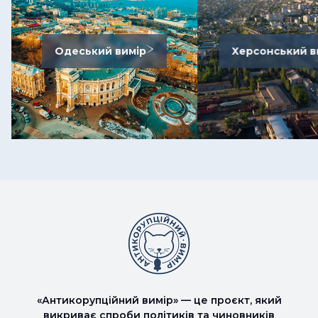
Одеський вимір
Херсонський в
«Антикорупційний вимір» — це проєкт, який
викриває спроби політиків та чиновників