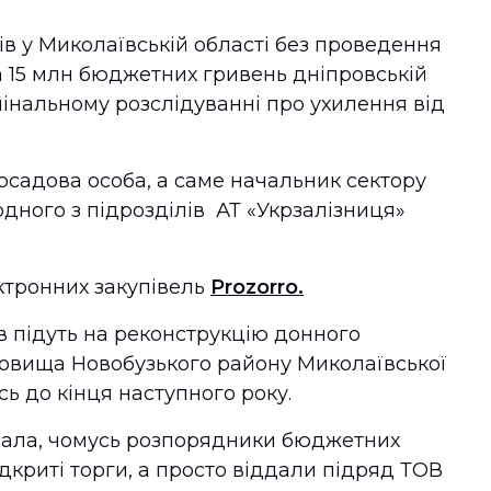
ів у Миколаївській області без проведення
а 15 млн бюджетних гривень дніпровській
имінальному розслідуванні про ухилення від
осадова особа, а саме начальник сектору
дного з підрозділів АТ «Укрзалізниця»
ктронних закупівель
Prozorro.
ів підуть на реконструкцію донного
ховища Новобузького району Миколаївської
ь до кінця наступного року.
имала, чомусь розпорядники бюджетних
дкриті торги, а просто віддали підряд ТОВ