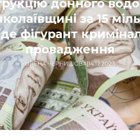
рукцію донного вод
колаївщині за 15 міл
де фігурант криміна
провадження
ОЛЕНА ЧЕРНИШОВА
|
14.12.2023