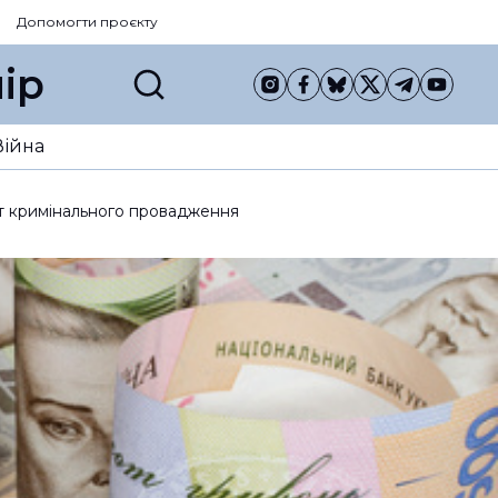
Допомогти проєкту
ір
Війна
нт кримінального провадження