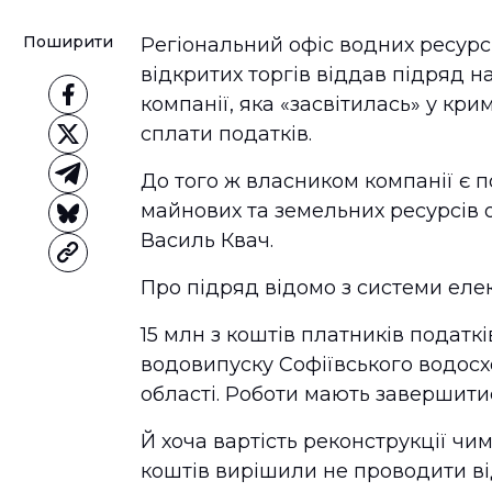
Поширити
Регіональний офіс водних ресурс
відкритих торгів віддав підряд н
компанії, яка «засвітилась» у кр
сплати податків.
До того ж власником компанії є п
майнових та земельних ресурсів о
Василь Квач.
Про підряд відомо з системи еле
15 млн з коштів платників податк
водовипуску Софіївського водос
області. Роботи мають завершитис
Й хоча вартість реконструкції ч
коштів вирішили не проводити ві