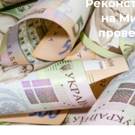
Реконст
на Ми
прове