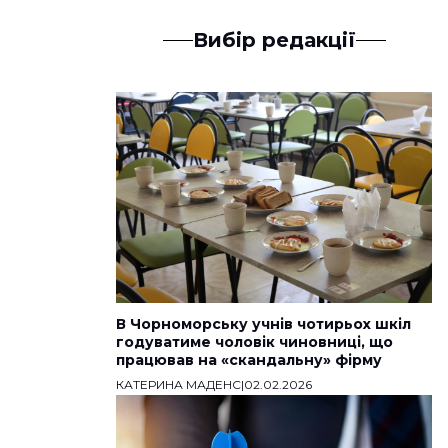
Вибір редакції
В Чорноморську учнів чотирьох шкіл
годуватиме чоловік чиновниці, що
працював на «скандальну» фірму
КАТЕРИНА МАДЕНС
|
02.02.2026