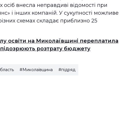
 осіб внесла неправдиві відомості при
нс» і інших компаній. У сукупності можливе
різних схемах складає приблизно 25
ілу освіти на Миколаївщині переплатила
і підозрюють розтрату бюджету
бласть
#Миколаївщина
#підряд