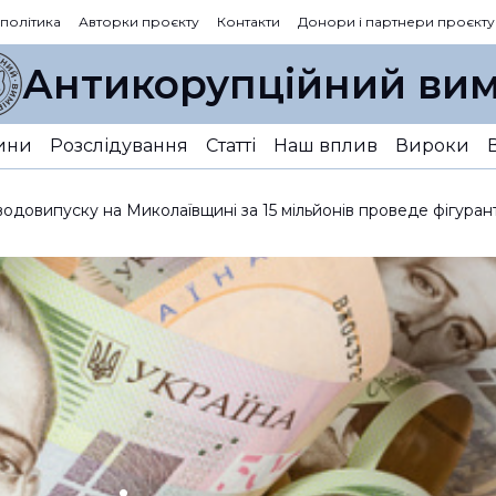
 політика
Авторки проєкту
Контакти
Донори і партнери проєкту
Антикорупційний вим
ини
Розслідування
Статті
Наш вплив
Вироки
одовипуску на Миколаївщині за 15 мільйонів проведе фігура