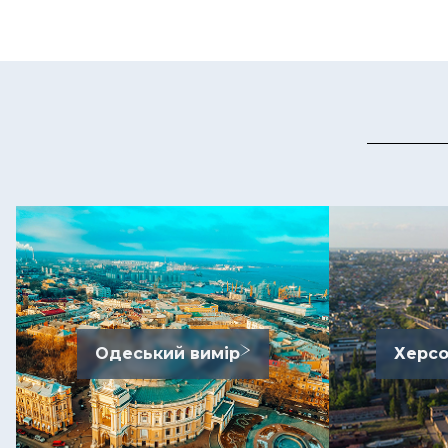
Одеський вимір
Херсо