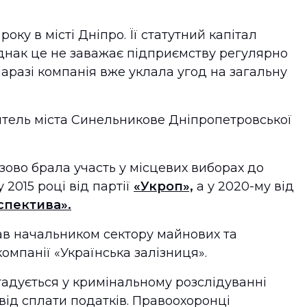
ку в місті Дніпро. Її статутний капітал
Однак це не заважає підприємству регулярно
аразі компанія вже уклала угод на загальну
итель міста Синельникове Дніпропетровської
ово брала участь у місцевих виборах до
 2015 році від партії
«Укроп»,
а у 2020-му від
спектива».
 начальником сектору майнових та
омпанії «Українська залізниця».
гадується у кримінальному розслідуванні
від сплати податків. Правоохоронці