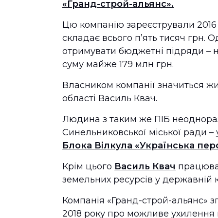
«Гранд-строй-альянс».
Цю компанію зареєстрували 2016 ро
складає всього п’ять тисяч грн. 
отримувати бюджетні підряди – н
суму майже 179 млн грн.
Власником компанії значиться ж
області Василь Квач.
Людина з таким же ПІБ неоднораз
Синельниковської міської ради – у
Блока Вілкула «Українська пер
Крім цього
Василь Квач
працював
земельних ресурсів у державній к
Компанія «Гранд-строй-альянс» з
2018 року про можливе ухилення 