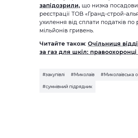
запідозрили,
що низка посадових
реєстрації ТОВ «Гранд-строй-алья
ухилення від сплати податків по 
мільйонів гривень.
Читайте також
:
Очільниця відд
за газ для шкіл: правоохоронц
#закупівлі
#Миколаїв
#Миколаївська о
#сумнівний підрядник