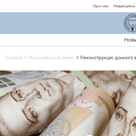
Про нас
Редакційна
Нов
Головна
Миколаївський вимір
Реконструкцію донного в