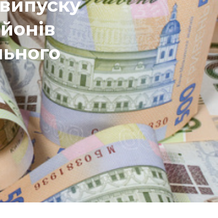
овипуску
ьйонів
льного