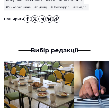
#закупівлі
#Миколаїв
#Миколаївська область
#Миколаївщина
#підряд
#Прозорро
#Тендер
Поширити
Вибір редакції