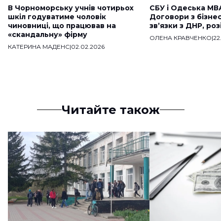
В Чорноморську учнів чотирьох
СБУ і Одеська МВ
шкіл годуватиме чоловік
Договори з бізне
чиновниці, що працював на
звʼязки з ДНР, ро
«скандальну» фірму
ОЛЕНА КРАВЧЕНКО
|
22
КАТЕРИНА МАДЕНС
|
02.02.2026
Читайте також