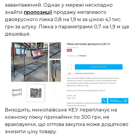
завантажений. Однак у мережі нескладно
знайти
пропозиції
продажу металевого
двоярусного ліжка 0,8 на 1,9 м за ціною 4,1 тис.
грн за штуку. Ліжка з параметрами 0,7 на 1,9 м ще
дешевше.
Виходить, миколаївське КЕУ переплачує на
кожному ліжку принаймні по 300 грн, не
враховуючи, що оптова закупка може додатково
знизити ціну товару.