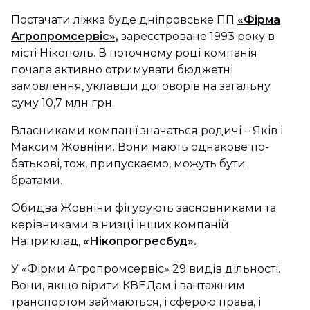
Постачати ліжка буде дніпровське ПП
«Фірма
Агропромсервіс»,
зареєстроване 1993 року в
місті Нікополь. В поточному році компанія
почала активно отримувати бюджетні
замовлення, уклавши договорів на загальну
суму 10,7 млн грн.
Власниками компанії значаться родичі – Яків і
Максим Жовніни. Вони мають однакове по-
батькові, тож, припускаємо, можуть бути
братами.
Обидва Жовніни фігурують засновниками та
керівниками в низці інших компаній.
Наприклад,
«Нікопрогресбуд».
У «Фірми Агропромсервіс» 29 видів дільності.
Вони, якщо вірити КВЕДам і вантажним
транспортом займаються, і сферою права, і