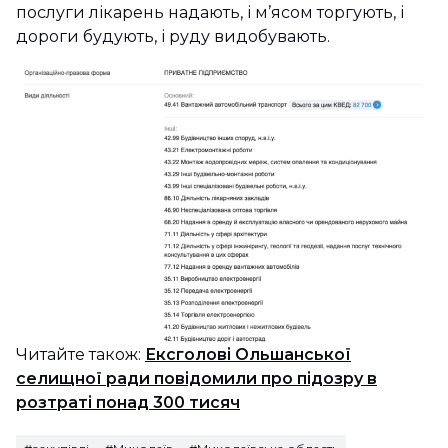
послуги лікарень надають, і м’ясом торгують, і
дороги будують, і руду видобувають.
Читайте також:
Ексголові Ольшанської
селищної ради повідомили про підозру в
розтраті понад 300 тисяч