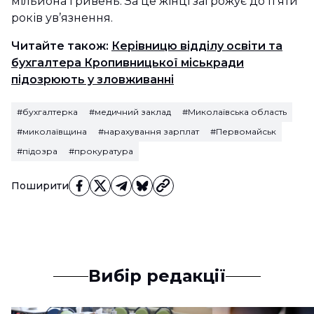
мільйона гривень. За це жінці загрожує до п’яти
років ув’язнення.
Читайте також:
Керівницю відділу освіти та
бухгалтера Кропивницької міськради
підозрюють у зловживанні
#бухгалтерка
#медичний заклад
#Миколаївська область
#миколаївщина
#нарахування зарплат
#Первомайськ
#підозра
#прокуратура
Поширити
Вибір редакції