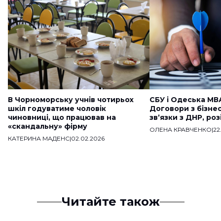
В Чорноморську учнів чотирьох
СБУ і Одеська МВ
шкіл годуватиме чоловік
Договори з бізне
чиновниці, що працював на
звʼязки з ДНР, ро
«скандальну» фірму
ОЛЕНА КРАВЧЕНКО
|
22
КАТЕРИНА МАДЕНС
|
02.02.2026
Читайте також