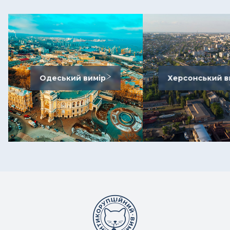
Одеський вимір
Херсонський в