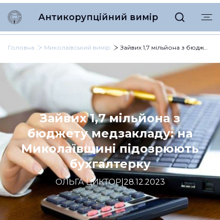
Антикорупційний вимір
Головна
Миколаївський вимір
Зайвих 1,7 мільйона з бюджету медзакладу: на Миколаївщині підозрюють бухгалтерку
Зайвих 1,7 мільйона з
бюджету медзакладу: на
Миколаївщині підозрюють
бухгалтерку
ОЛЬГА ЦИКТОР
|
28.12.2023