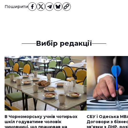
Поширити
Вибір редакції
В Чорноморську учнів чотирьох
СБУ і Одеська МВ
шкіл годуватиме чоловік
Договори з бізне
чиновниці, що працював на
звʼязки з ДНР, ро