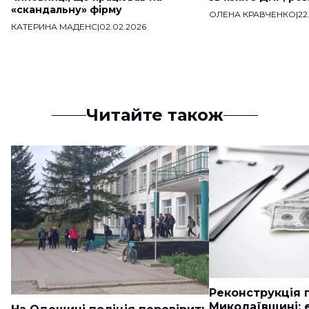
«скандальну» фірму
ОЛЕНА КРАВЧЕНКО
|
22
КАТЕРИНА МАДЕНС
|
02.02.2026
Читайте також
Реконструкція п
Миколаївщині: 