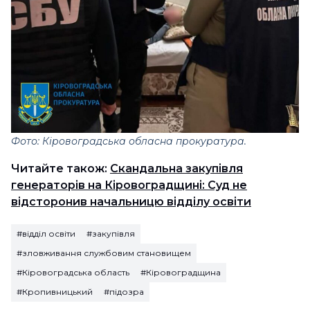
Фото: Кіровоградська обласна прокуратура.
Читайте також:
Скандальна закупівля
генераторів на Кіровоградщині: Суд не
відсторонив начальницю відділу освіти
#відділ освіти
#закупівля
#зловживання службовим становищем
#Кіровоградська область
#Кіровоградщина
#Кропивницький
#підозра