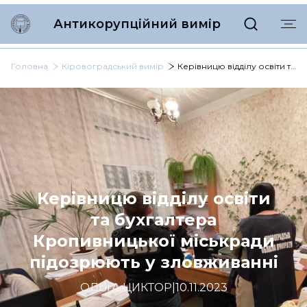
Антикорупційний вимір
Головна
Кіровоградський вимір
Керівницю відділу освіти та бухгалтера Кропивницької міськради підозрюють у зловживанні
Керівницю відділу освіти
та бухгалтера
Кропивницької міськради
підозрюють у зловживанні
ОЛЬГА ЦИКТОР
|
10.11.2023