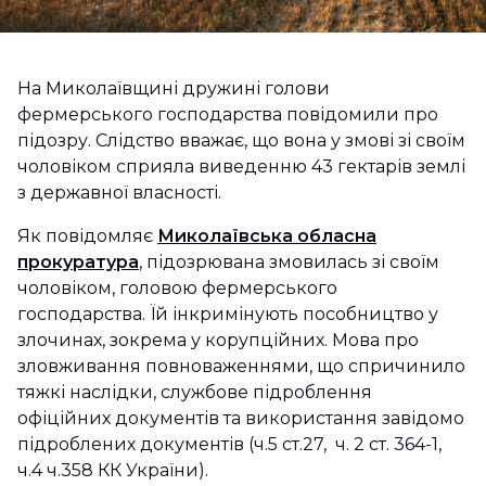
На Миколаївщині дружині голови
фермерського господарства повідомили про
підозру. Слідство вважає, що вона у змові зі своїм
чоловіком сприяла виведенню 43 гектарів землі
з державної власності.
Як повідомляє
Миколаївська обласна
прокуратура
, підозрювана змовилась зі своїм
чоловіком, головою фермерського
господарства. Їй інкримінують пособництво у
злочинах, зокрема у корупційних. Мова про
зловживання повноваженнями, що спричинило
тяжкі наслідки, службове підроблення
офіційних документів та використання завідомо
підроблених документів (ч.5 ст.27, ч. 2 ст. 364-1,
ч.4 ч.358 КК України).