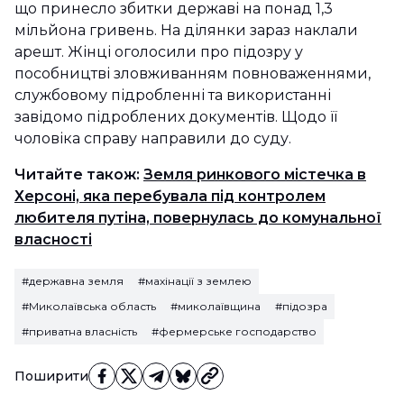
що принесло збитки державі на понад 1,3
мільйона гривень. На ділянки зараз наклали
арешт. Жінці оголосили про підозру у
пособництві зловживанням повноваженнями,
службовому підробленні та використанні
завідомо підроблених документів. Щодо її
чоловіка справу направили до суду.
Читайте також:
Земля ринкового містечка в
Херсоні, яка перебувала під контролем
любителя путіна, повернулась до комунальної
власності
#державна земля
#махінації з землею
#Миколаївська область
#миколаївщина
#підозра
#приватна власність
#фермерське господарство
Поширити