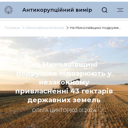
Антикорупційний вимір
Головна
Миколаївський вимір
На Миколаївщині подружжя підозрюють у незаконному привласненні 43 гектарів державних земель
На Миколаївщині
подружжя підозрюють у
незаконному
привласненні 43 гектарів
державних земель
ОЛЬГА ЦИКТОР
|
03.01.2024