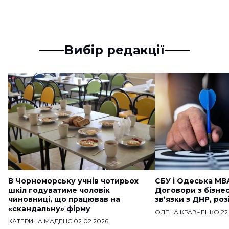
Вибір редакції
В Чорноморську учнів чотирьох
СБУ і Одеська МВ
шкіл годуватиме чоловік
Договори з бізне
чиновниці, що працював на
звʼязки з ДНР, ро
«скандальну» фірму
ОЛЕНА КРАВЧЕНКО
|
22
КАТЕРИНА МАДЕНС
|
02.02.2026