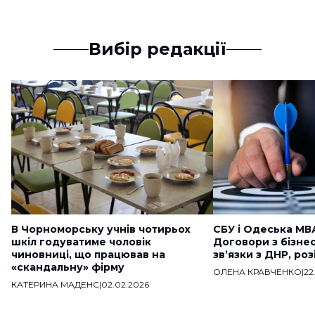
Вибір редакції
В Чорноморську учнів чотирьох
СБУ і Одеська МВ
шкіл годуватиме чоловік
Договори з бізне
чиновниці, що працював на
звʼязки з ДНР, ро
«скандальну» фірму
ОЛЕНА КРАВЧЕНКО
|
22
КАТЕРИНА МАДЕНС
|
02.02.2026