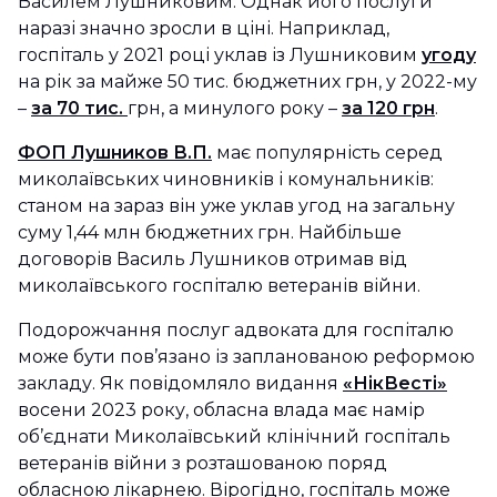
Василем Лушниковим. Однак його послуги
наразі значно зросли в ціні. Наприклад,
госпіталь у 2021 році уклав із Лушниковим
угоду
на рік за майже 50 тис. бюджетних грн, у 2022-му
–
за 70 тис.
грн, а минулого року –
за 120 грн
.
ФОП Лушников В.П.
має популярність серед
миколаївських чиновників і комунальників:
станом на зараз він уже уклав угод на загальну
суму 1,44 млн бюджетних грн. Найбільше
договорів Василь Лушников отримав від
миколаївського госпіталю ветеранів війни.
Подорожчання послуг адвоката для госпіталю
може бути пов’язано із запланованою реформою
закладу. Як повідомляло видання
«НікВесті»
восени 2023 року, обласна влада має намір
об’єднати Миколаївський клінічний госпіталь
ветеранів війни з розташованою поряд
обласною лікарнею. Вірогідно, госпіталь може