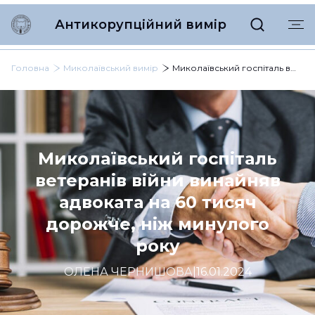
Антикорупційний вимір
Головна
Миколаївський вимір
Миколаївський госпіталь ветеранів війни винайняв адвоката на 60 тисяч дорожче, ніж минулого року
Миколаївський госпіталь
ветеранів війни винайняв
адвоката на 60 тисяч
дорожче, ніж минулого
року
ОЛЕНА ЧЕРНИШОВА
|
16.01.2024