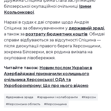
Дружина Спіцина Ірина стала заступницею
білозерської окупаційної очільниці
Ірини
Козльонкової
.
Наразі в судах є дві справи щодо Андрія
Спіцина: за обвинуваченням у
державній зраді
,
а також за
розтрату бюджетних коштів
. Обидві
справи відбуваються за відсутності Спіцина —
після деокупації правого берега Херсонщини,
зокрема Білозерки, вся родина виїхала на
окуповане лівобережжя.
Читайте також:
Новим послом України в
Азербайджані призначили колишнього
очільника Херсонської ОДА та
Укроборонпрому: Що про нього відомо
#державна зрада
#зрадники і колаборанти
#Херсон
#Херсонська область
#Херсонщина