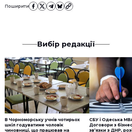
Поширити
Вибір редакції
В Чорноморську учнів чотирьох
СБУ і Одеська МВ
шкіл годуватиме чоловік
Договори з бізне
чиновниці, що працював на
звʼязки з ДНР, ро