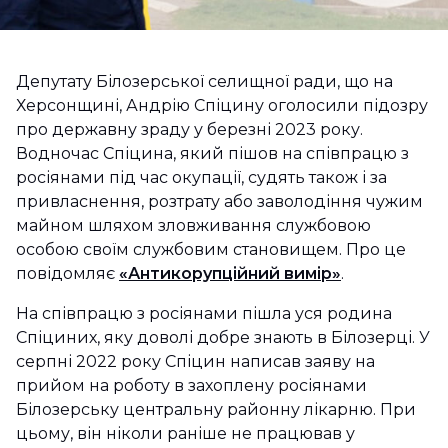
Депутату Білозерської селищної ради, що на
Херсонщині, Андрію Спіцину оголосили підозру
про державну зраду у березні 2023 року.
Водночас Спіцина, який пішов на співпрацю з
росіянами під час окупації, судять також і за
привласнення, розтрату або заволодіння чужим
майном шляхом зловживання службовою
особою своїм службовим становищем. Про це
повідомляє
«Антикорупційний вимір»
.
На співпрацю з росіянами пішла уся родина
Спіциних, яку доволі добре знають в Білозерці. У
серпні 2022 року Спіцин написав заяву на
прийом на роботу в захоплену росіянами
Білозерську центральну районну лікарню. При
цьому, він ніколи раніше не працював у