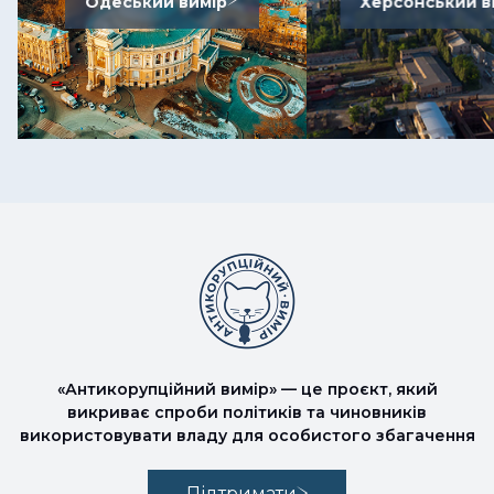
Одеський вимір
Херсонський в
«Антикорупційний вимір» — це проєкт, який
викриває спроби політиків та чиновників
використовувати владу для особистого збагачення
Підтримати