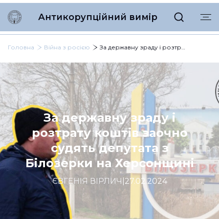
Антикорупційний вимір
Головна
Війна з росією
За державну зраду і розтрату коштів заочно судять депутата з Білозерки на Херсонщині
За державну зраду і
розтрату коштів заочно
судять депутата з
Білозерки на Херсонщині
ЄВГЕНІЯ ВІРЛИЧ
|
27.02.2024