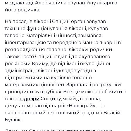
медзакладі. Але очолила окупаційну лікарню
його родичка.
На посаді в лікарні Спіцин організовував
технічне функціонування лікарні, купував
товарно-матеріальні цінності, займався
інвентаризацією та передачею майна лікарні в
розпорядження головної лікарки-родички.
Також часто Спіцин їздив і до окупованого
росіянами Криму, де від імені окупаційної
адміністрації лікарні укладав угоди з
підприємцями на купівлю товарно-
матеріальних цінностей. Зарплата і розрахунки
проводились в рублях. Все це можна побачити в
тексті
підозри
Спіцину, який, до слова,
депутатом став від партії «Наш край» — її
очолював інший херсонський зрадник Віталій
Булюк.