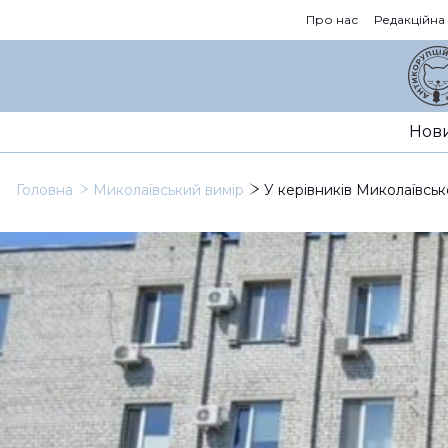
Про нас
Редакційна
Нов
Головна
Миколаївський вимір
У керівників Миколаївсь