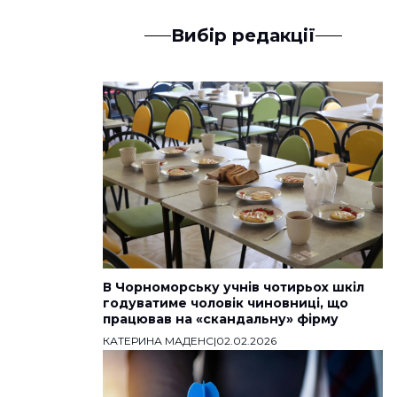
Вибір редакції
В Чорноморську учнів чотирьох шкіл
годуватиме чоловік чиновниці, що
працював на «скандальну» фірму
КАТЕРИНА МАДЕНС
|
02.02.2026