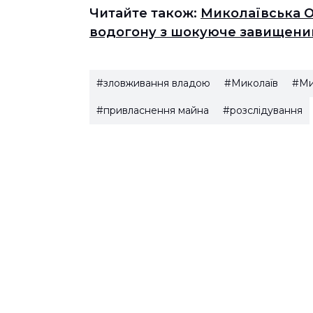
Читайте також:
Миколаївська О
водогону з шокуюче завищеним
#зловживання владою
#Миколаїв
#Ми
#привласнення майна
#розслідування