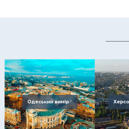
Одеський вимір
Херсо