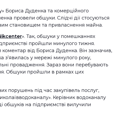
у» Бориса Дуденка та комерційного
енка провели обшуки. Слідчі дії стосуються
вим становищем та привласнення майна.
Nikcenter
». Так, обшуки у помешканнях
ідприємстві пройшли минулого тижня.
коментар від Бориса Дуденка. Він зазначив,
яка з’явилась у мережі минулого року,
льні провадження. Зараз вони перебувають
ня. Обшуки пройшли в рамках цих
их порушень під час закупівель послуг,
иколаївводоканалу». Керівник водоканалу
ді обшуків на підприємстві вилучили