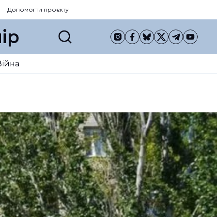
Допомогти проєкту
ір
Війна