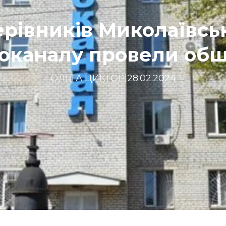
ерівників Миколаївсь
оканалу провели об
ОЛЬГА ЦИКТОР
|
28.02.2024