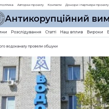
 політика
Авторки проєкту
Контакти
Донори і партнери проєкту
Антикорупційний вим
ини
Розслідування
Статті
Наш вплив
Вироки
кого водоканалу провели обшуки