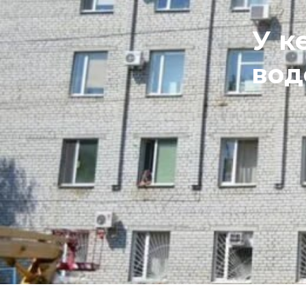
У к
вод