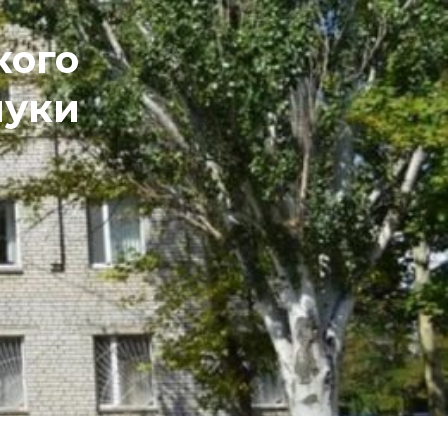
кого
шуки