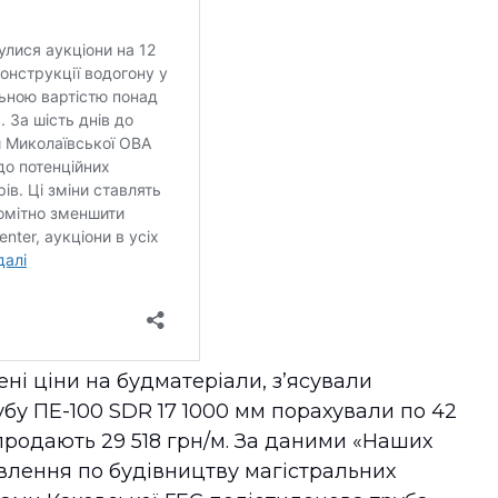
ні ціни на будматеріали, з’ясували
убу ПЕ-100 SDR 17 1000 мм порахували по 42
її продають 29 518 грн/м. За даними «Наших
влення по будівництву магістральних