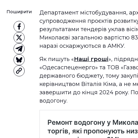
Поширити
Департамент містобудування, арх
супроводження проєктів розвитку
результатами тендерів уклав вісі
Миколаєві загальною вартістю 836
наразі оскаржуються в АМКУ.
Як пишуть «
Наші гроші
», підряд
«Одесаспеценерго» та ТОВ «Газво
державного бюджету, тому закуп
керівництвом Віталія Кіма, а не 
завершити до кінця 2024 року. По
водогону.