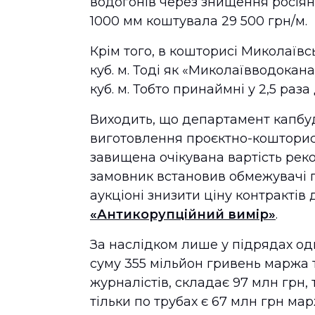
водогонів через знищення росіян
1000 мм коштувала 29 500 грн/м.
Крім того, в кошторисі Миколаївс
куб. м. Тоді як «Миколаївводокана
куб. м. Тобто принаймні у 2,5 раз
Виходить, що департамент капбу
виготовлення проєктно-кошторисн
завищена очікувана вартість рек
замовник встановив обмежувачі п
аукціоні знизити ціну контрактів
«Антикорупційний вимір»
.
За наслідком лише у підрядах од
суму 355 мільйон гривень маржа ті
журналістів, складає 97 млн грн,
тільки по трубах є 67 млн грн мар