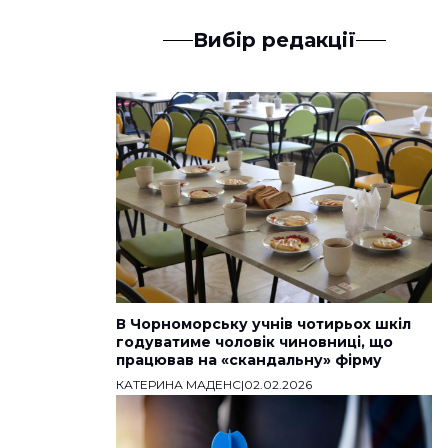
Вибір редакції
В Чорноморську учнів чотирьох шкіл
годуватиме чоловік чиновниці, що
працював на «скандальну» фірму
КАТЕРИНА МАДЕНС
|
02.02.2026