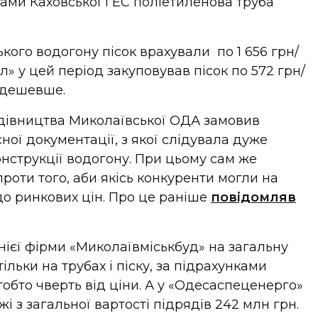
ами Каховської ГЕС поліетиленова труба
ького водогону пісок врахували по 1 656 грн/
л» у цей період закуповував пісок по 572 грн/
а дешевше.
дівництва Миколаївської ОДА замовив
ої документації, з якої слідувала дуже
онструкції водогону. При цьому сам же
роти того, аби якісь конкуренти могли на
 до ринкових цін. Про це раніше
повідомляв
нієї фірми «Миколаївміськбуд» на загальну
льки на трубах і піску, за підрахунками
 тобто чверть від ціни. А у «Одесаспеценерго»
жі з загальної вартості підрядів 242 млн грн.