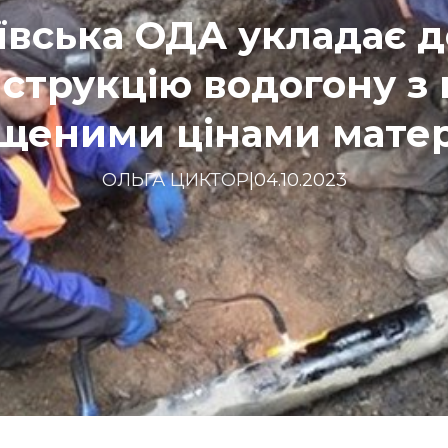
ївська ОДА укладає д
нструкцію водогону з
щеними цінами матер
ОЛЬГА ЦИКТОР
|
04.10.2023