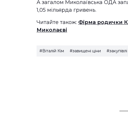
А загалом Миколаївська ОДА запл
1,05 мільярда гривень.
Читайте також:
Фірма родички К
Миколаєві
#Віталій Кім
#завищені ціни
#закупівлі