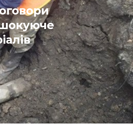
оговори
 шокуюче
іалів