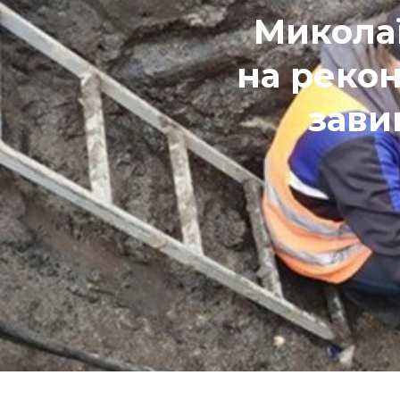
Микола
на реко
зави