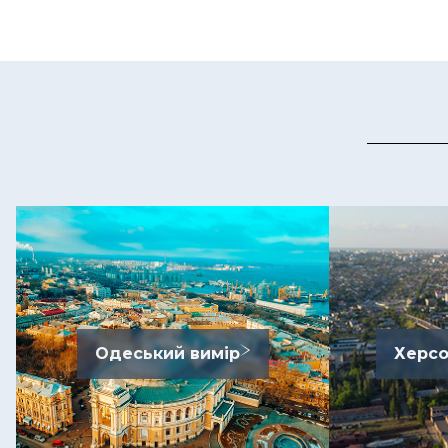
Одеський вимір
Херсо