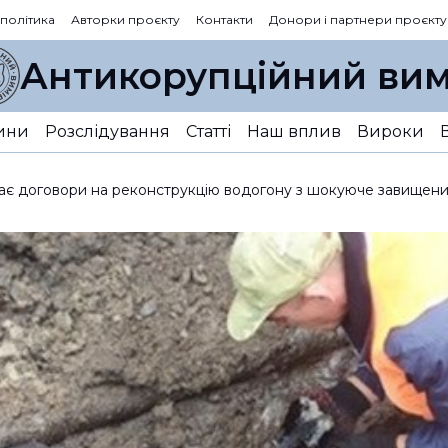
 політика
Авторки проєкту
Контакти
Донори і партнери проєкту
Антикорупційний вим
ини
Розслідування
Статті
Наш вплив
Вироки
є договори на реконструкцію водогону з шокуюче завищеним