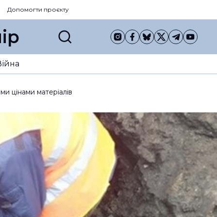
Допомогти проєкту
ір
Війна
и цінами матеріалів