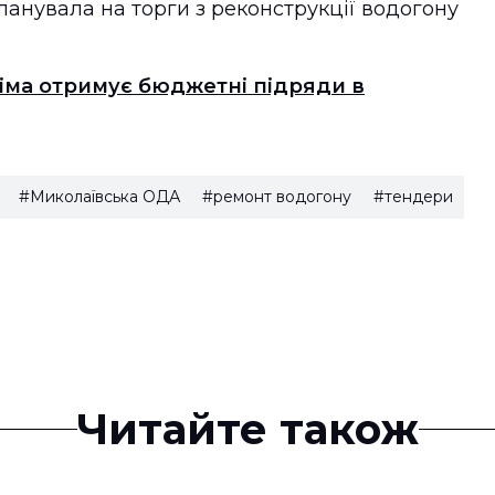
анувала на торги з реконструкції водогону
іма отримує бюджетні підряди в
#Миколаївська ОДА
#ремонт водогону
#тендери
Читайте також