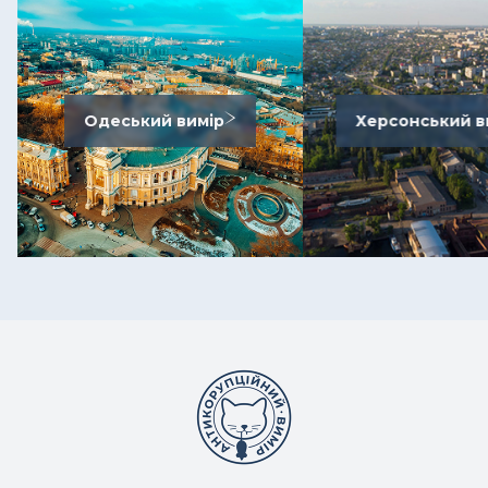
Одеський вимір
Херсонський в