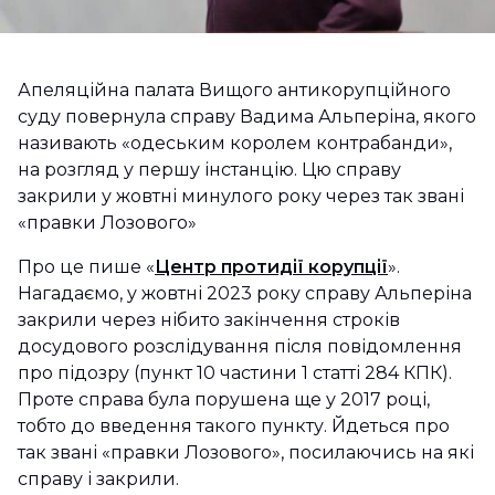
Апеляційна палата Вищого антикорупційного
суду повернула справу Вадима Альперіна, якого
називають «одеським королем контрабанди»,
на розгляд у першу інстанцію. Цю справу
закрили у жовтні минулого року через так звані
«правки Лозового»
Про це пише «
Центр протидії корупції
».
Нагадаємо, у жовтні 2023 року справу Альперіна
закрили через нібито закінчення строків
досудового розслідування після повідомлення
про підозру (пункт 10 частини 1 статті 284 КПК).
Проте справа була порушена ще у 2017 році,
тобто до введення такого пункту. Йдеться про
так звані «правки Лозового», посилаючись на які
справу і закрили.