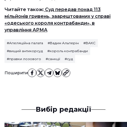
Читайте також:
Суд передав понад 113
мільйонів гривень, заарештованих у справі
«одеського короля контрабанди», в
управління АРМА
#Апеляційна палата
#Вадим Альперін
#ВАКС
#вищий антикорсуд
#король контрабанди
#правки лозового
#санкції
#суд
Поширити
Вибір редакції