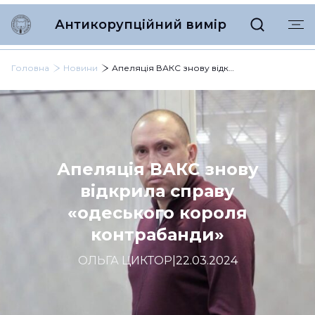
Антикорупційний вимір
Головна
Новини
Апеляція ВАКС знову відкрила справу «одеського короля контрабанди»
Апеляція ВАКС знову
відкрила справу
«одеського короля
контрабанди»
ОЛЬГА ЦИКТОР
|
22.03.2024