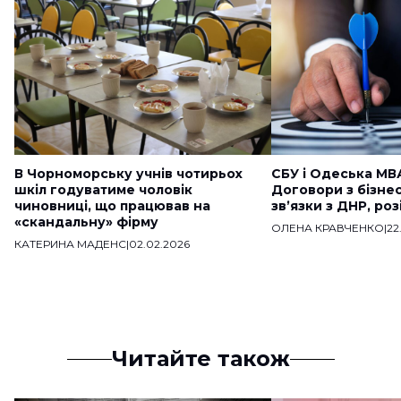
В Чорноморську учнів чотирьох
СБУ і Одеська МВ
шкіл годуватиме чоловік
Договори з бізне
чиновниці, що працював на
звʼязки з ДНР, ро
«скандальну» фірму
ОЛЕНА КРАВЧЕНКО
|
22
КАТЕРИНА МАДЕНС
|
02.02.2026
Читайте також